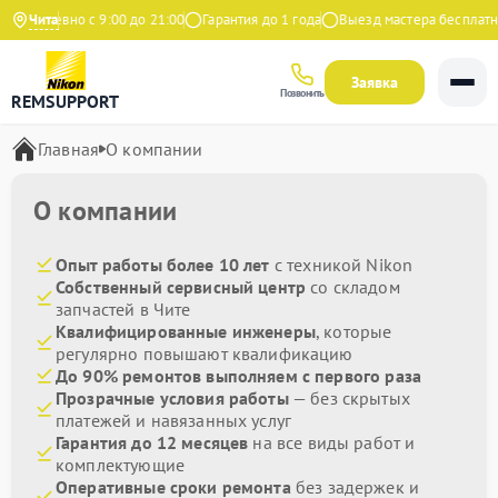
жедневно с 9:00 до 21:00
Чита
Гарантия до 1 года
Выезд мастера бесплатно
Заявка
Позвонить
REMSUPPORT
Главная
О компании
О компании
Опыт работы более 10 лет
с техникой Nikon
Собственный сервисный центр
со складом
запчастей в Чите
Квалифицированные инженеры
, которые
регулярно повышают квалификацию
До 90% ремонтов выполняем с первого раза
Прозрачные условия работы
— без скрытых
платежей и навязанных услуг
Гарантия до 12 месяцев
на все виды работ и
комплектующие
Оперативные сроки ремонта
без задержек и