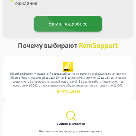
ожидания
Узнать подробнее
Почему выбирают
RemSupport
NikonRemSupport — надежный сервисный центр по ремонту и обслуживанию техники
Nikon в Чите с практикой свыше 10 лет. В штате компании — от 10 до 16 технических
специалистов с профессиональной подготовкой. За время работы число клиентов
превысило 10 000, а также выполнено общее число ремонтов превысило 12 000.
Ежемесячно в сервисный центр поступает более 300 устройств, включая , , . Мы
Читать далее
беремся за задачи любой сложности и гарантируем высокое качество обслуживания
благодаря отлаженным процессам ремонта.
Быстрая диагностика
Выясним причину перед устранением дефекта.