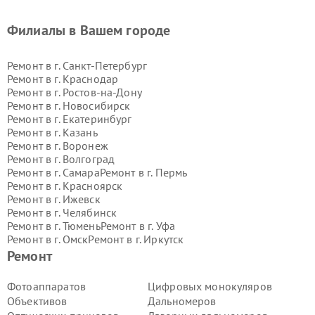
Филиалы в Вашем городе
Ремонт в г.
Санкт-Петербург
Ремонт в г.
Краснодар
Ремонт в г.
Ростов-на-Дону
Ремонт в г.
Новосибирск
Ремонт в г.
Екатеринбург
Ремонт в г.
Казань
Ремонт в г.
Воронеж
Ремонт в г.
Волгоград
Ремонт в г.
Самара
Ремонт в г.
Пермь
Ремонт в г.
Красноярск
Ремонт в г.
Ижевск
Ремонт в г.
Челябинск
Ремонт в г.
Тюмень
Ремонт в г.
Уфа
Ремонт в г.
Омск
Ремонт в г.
Иркутск
Ремонт в г.
Ярославль
Ремонт
Ремонт в г.
Саратов
Ремонт в г.
Барнаул
Фотоаппаратов
Цифровых монокуляров
Ремонт в г.
Тольятти
Объективов
Дальномеров
Ремонт в г.
Хабаровск