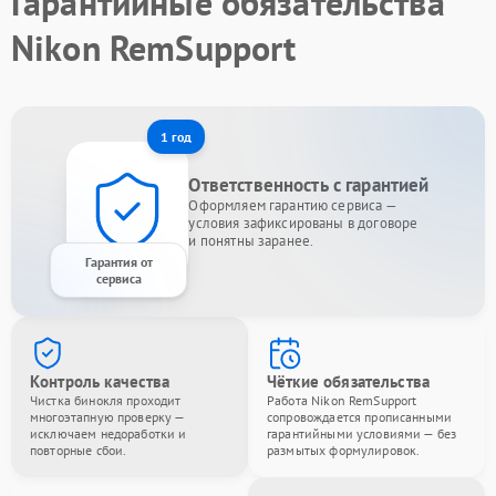
Гарантийные обязательства
Nikon RemSupport
1 год
Ответственность с гарантией
Оформляем гарантию сервиса —
условия зафиксированы в договоре
и понятны заранее.
Гарантия от
сервиса
Контроль качества
Чёткие обязательства
Чистка бинокля проходит
Работа Nikon RemSupport
многоэтапную проверку —
сопровождается прописанными
исключаем недоработки и
гарантийными условиями — без
повторные сбои.
размытых формулировок.