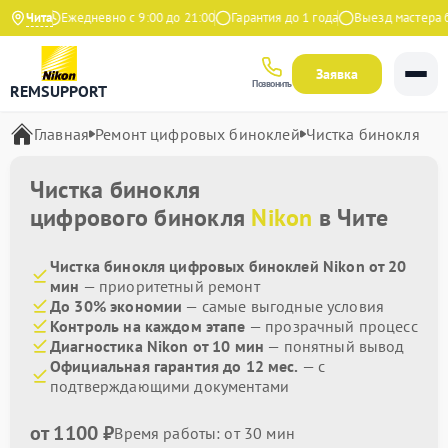
ндекс
Чита
Ежедневно с 9:00 до 21:00
Гарантия до 1 года
Выезд мастера бе
Заявка
Позвонить
REMSUPPORT
Главная
Ремонт цифровых биноклей
Чистка бинокля
Чистка бинокля
цифрового бинокля
Nikon
в Чите
Чистка бинокля цифровых биноклей Nikon от 20
мин
— приоритетный ремонт
До 30% экономии
— самые выгодные условия
Контроль на каждом этапе
— прозрачный процесс
Диагностика Nikon от 10 мин
— понятный вывод
Официальная гарантия до 12 мес.
— с
подтверждающими документами
от 1100 ₽
Время работы: от 30 мин