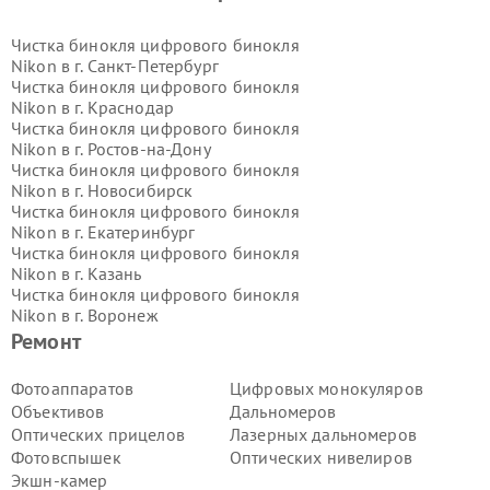
Чистка бинокля цифрового бинокля
Nikon в г.
Санкт-Петербург
Чистка бинокля цифрового бинокля
Nikon в г.
Краснодар
Чистка бинокля цифрового бинокля
Nikon в г.
Ростов-на-Дону
Чистка бинокля цифрового бинокля
Nikon в г.
Новосибирск
Чистка бинокля цифрового бинокля
Nikon в г.
Екатеринбург
Чистка бинокля цифрового бинокля
Nikon в г.
Казань
Чистка бинокля цифрового бинокля
Nikon в г.
Воронеж
Чистка бинокля цифрового бинокля
Ремонт
Nikon в г.
Волгоград
Чистка бинокля цифрового бинокля
Фотоаппаратов
Цифровых монокуляров
Nikon в г.
Самара
Объективов
Дальномеров
Чистка бинокля цифрового бинокля
Оптических прицелов
Лазерных дальномеров
Nikon в г.
Пермь
Фотовспышек
Оптических нивелиров
Чистка бинокля цифрового бинокля
Экшн-камер
Nikon в г.
Красноярск