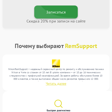
Записаться
Скидка 20% при записи на сайте
Почему выбирают
RemSupport
NikonRemSupport — надежный сервисный центр по ремонту и обслуживанию техники
Nikon в Чите со стажем от 10 лет. В штате компании — от 10 до 16 технических
специалистов с профильной квалификацией. За время работы обслужено более 10
000 клиентов, а также выполнено общее число ремонтов превысило 12 000.
Ежемесячно в сервисный центр поступает более 300 обращений, включая , , . Мы
Читать далее
беремся за задачи любой сложности и обеспечиваем надежный результат благодаря
использованию современного оборудования.
Быстрая диагностика