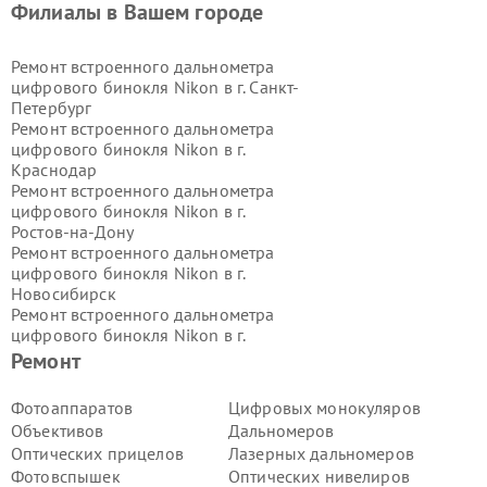
Филиалы в Вашем городе
Ремонт встроенного дальнометра
цифрового бинокля Nikon в г.
Санкт-
Петербург
Ремонт встроенного дальнометра
цифрового бинокля Nikon в г.
Краснодар
Ремонт встроенного дальнометра
цифрового бинокля Nikon в г.
Ростов-на-Дону
Ремонт встроенного дальнометра
цифрового бинокля Nikon в г.
Новосибирск
Ремонт встроенного дальнометра
цифрового бинокля Nikon в г.
Екатеринбург
Ремонт
Ремонт встроенного дальнометра
цифрового бинокля Nikon в г.
Казань
Фотоаппаратов
Цифровых монокуляров
Ремонт встроенного дальнометра
Объективов
Дальномеров
цифрового бинокля Nikon в г.
Оптических прицелов
Лазерных дальномеров
Воронеж
Фотовспышек
Оптических нивелиров
Ремонт встроенного дальнометра