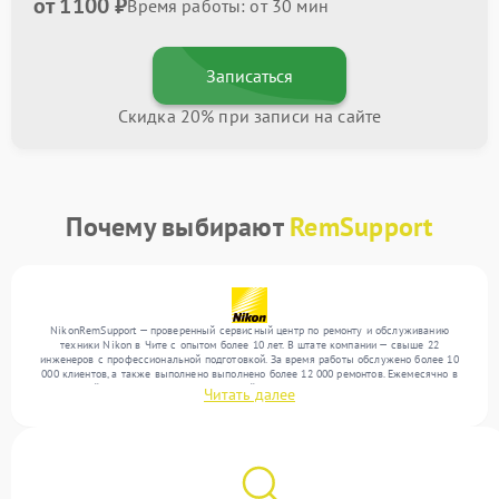
от 1100 ₽
Время работы: от 30 мин
Записаться
Скидка 20% при записи на сайте
Почему выбирают
RemSupport
NikonRemSupport — проверенный сервисный центр по ремонту и обслуживанию
техники Nikon в Чите с опытом более 10 лет. В штате компании — свыше 22
инженеров с профессиональной подготовкой. За время работы обслужено более 10
000 клиентов, а также выполнено выполнено более 12 000 ремонтов. Ежемесячно в
сервисный центр поступает от 300 устройств, включая , , . Мы устраняем поломки
Читать далее
любой сложности и гарантируем высокое качество обслуживания благодаря опыту
команды.