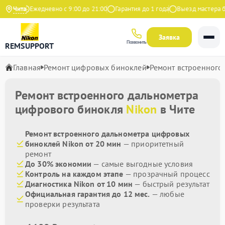
ндекс
Чита
Ежедневно с 9:00 до 21:00
Гарантия до 1 года
Выезд мастера бес
Заявка
Позвонить
REMSUPPORT
Главная
Ремонт цифровых биноклей
Ремонт встроенного
Ремонт встроенного дальнометра
цифрового бинокля
Nikon
в Чите
Ремонт встроенного дальнометра цифровых
биноклей Nikon от 20 мин
— приоритетный
ремонт
До 30% экономии
— самые выгодные условия
Контроль на каждом этапе
— прозрачный процесс
Диагностика Nikon от 10 мин
— быстрый результат
Официальная гарантия до 12 мес.
— любые
проверки результата