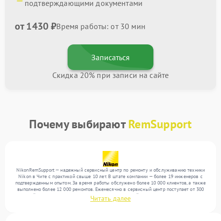
подтверждающими документами
от 1430 ₽
Время работы: от 30 мин
Записаться
Скидка 20% при записи на сайте
Почему выбирают
RemSupport
NikonRemSupport — надежный сервисный центр по ремонту и обслуживанию техники
Nikon в Чите с практикой свыше 10 лет. В штате компании — более 19 инженеров с
подтвержденным опытом. За время работы обслужено более 10 000 клиентов, а также
выполнено более 12 000 ремонтов. Ежемесячно в сервисный центр поступает от 300
устройств, включая , , . Мы устраняем поломки любой сложности и обеспечиваем
Читать далее
надежный результат благодаря использованию современного оборудования.