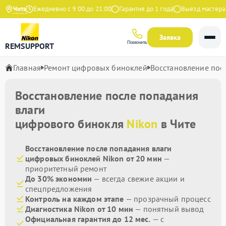
Яндекс
Чита
Ежедневно с 9:00 до 21:00
Гарантия до 1 года
Выезд мастера бе
Заявка
Позвонить
REMSUPPORT
Главная
Ремонт цифровых биноклей
Восстановление пос
Восстановление после попадания
влаги
цифрового бинокля
Nikon
в Чите
Восстановление после попадания влаги
цифровых биноклей Nikon от 20 мин
—
приоритетный ремонт
До 30% экономии
— всегда свежие акции и
спецпредложения
Контроль на каждом этапе
— прозрачный процесс
Диагностика Nikon от 10 мин
— понятный вывод
Официальная гарантия до 12 мес.
— с