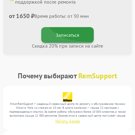
поддержкой после ремонта
от 1650 ₽
Время работы: от 30 мин
Записаться
Скидка 20% при записи на сайте
Почему выбирают
RemSupport
NikonRemSupport — надежный сервисный центр по ремонту и обслуживанию техники
Nikon в Чите со стажем от 10 лет. В штате компании — свыше 22 мастеров с
подтвержденным опытом. За время работы обслужено более 10 000 клиентов, а также
выполнено свыше 12 000 ремонтов. Ежемесячно в сервисный центр поступает свыше
300 единиц техники, включая , , . Мы устраняем поломки любой сложности и
Читать далее
обеспечиваем надежный результат благодаря использованию современного
оборудования.