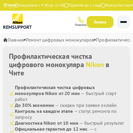
Яндекс
Чита
Ежедневно с 9:00 до 21:00
Гарантия до 1 года
Выезд мастера бе
Заявка
Позвонить
REMSUPPORT
Главная
Ремонт цифровых монокуляров
Профилактическа
Профилактическая чистка
цифрового монокуляра
Nikon
в
Чите
Профилактическая чистка цифровых
монокуляров Nikon от 20 мин
— быстрый старт
работ
До 30% экономии
— скидки при заявке онлайн
Контроль на каждом этапе
— статус ремонта по
запросу
Диагностика Nikon от 10 мин
— быстрый результат
Официальная гарантия до 12 мес.
— с