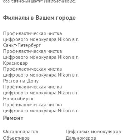
ООО "СЕРВИСНЫЙ ЦЕНТР"* 6685170650*668501001
Филиалы в Вашем городе
Профилактическая чистка
цифрового монокуляра Nikon в г.
Санкт-Петербург
Профилактическая чистка
цифрового монокуляра Nikon в г.
Краснодар
Профилактическая чистка
цифрового монокуляра Nikon в г.
Ростов-на-Дону
Профилактическая чистка
цифрового монокуляра Nikon в г.
Новосибирск
Профилактическая чистка
цифрового монокуляра Nikon в г.
Екатеринбург
Ремонт
Профилактическая чистка
цифрового монокуляра Nikon в г.
Фотоаппаратов
Цифровых монокуляров
Казань
Объективов
Дальномеров