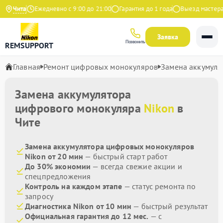
 Яндекс
Чита
Ежедневно с 9:00 до 21:00
Гарантия до 1 года
Выезд мастера б
Заявка
Позвонить
REMSUPPORT
Главная
Ремонт цифровых монокуляров
Замена аккумуля
Замена аккумулятора
цифрового монокуляра
Nikon
в
Чите
Замена аккумулятора цифровых монокуляров
Nikon от 20 мин
— быстрый старт работ
До 30% экономии
— всегда свежие акции и
спецпредложения
Контроль на каждом этапе
— статус ремонта по
запросу
Диагностика Nikon от 10 мин
— быстрый результат
Официальная гарантия до 12 мес.
— с