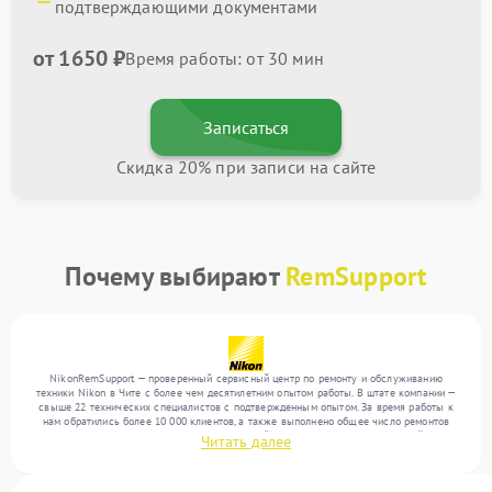
подтверждающими документами
от 1650 ₽
Время работы: от 30 мин
Записаться
Скидка 20% при записи на сайте
Почему выбирают
RemSupport
NikonRemSupport — проверенный сервисный центр по ремонту и обслуживанию
техники Nikon в Чите с более чем десятилетним опытом работы. В штате компании —
свыше 22 технических специалистов с подтвержденным опытом. За время работы к
нам обратились более 10 000 клиентов, а также выполнено общее число ремонтов
превысило 12 000. Ежемесячно в сервисный центр поступает от 300 устройств,
Читать далее
включая , , . Мы беремся за задачи любой сложности и предлагаем стабильный
уровень сервиса благодаря опыту команды.