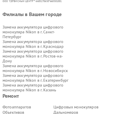
ООО "СЕРВИСНЫЙ ЦЕНТР"* 6685170650*668501001
Филиалы в Вашем городе
Замена аккумулятора цифрового
монокуляра Nikon в г.
Санкт-
Петербург
Замена аккумулятора цифрового
монокуляра Nikon в г.
Краснодар
Замена аккумулятора цифрового
монокуляра Nikon в г.
Ростов-на-
Дону
Замена аккумулятора цифрового
монокуляра Nikon в г.
Новосибирск
Замена аккумулятора цифрового
монокуляра Nikon в г.
Екатеринбург
Замена аккумулятора цифрового
монокуляра Nikon в г.
Казань
Замена аккумулятора цифрового
Ремонт
монокуляра Nikon в г.
Воронеж
Замена аккумулятора цифрового
Фотоаппаратов
Цифровых монокуляров
монокуляра Nikon в г.
Волгоград
Объективов
Дальномеров