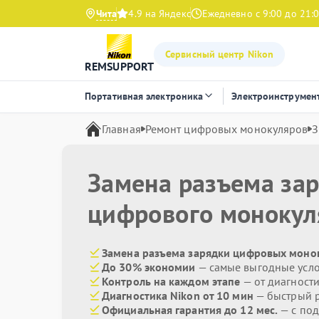
Чита
4.9 на Яндекс
Ежедневно с 9:00 до 21:
Сервисный центр Nikon
REMSUPPORT
Портативная электроника
Электроинструмен
Главная
Ремонт цифровых монокуляров
З
Замена разъема за
цифрового моноку
Замена разъема зарядки цифровых монок
До 30% экономии
— самые выгодные усл
Контроль на каждом этапе
— от диагност
Диагностика Nikon от 10 мин
— быстрый р
Официальная гарантия до 12 мес.
— с под