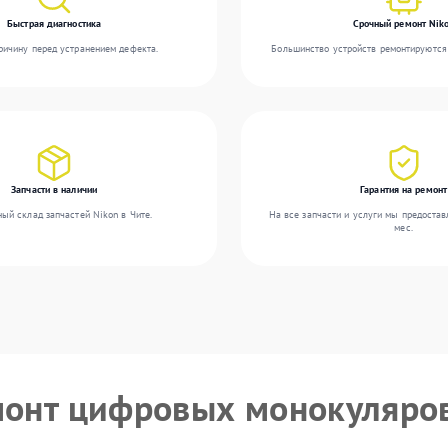
Быстрая диагностика
Срочный ремонт Nik
ичину перед устранением дефекта.
Большинство устройств ремонтируются 
Запчасти в наличии
Гарантия на ремонт
ый склад запчастей Nikon в Чите.
На все запчасти и услуги мы предостав
мес.
монт цифровых монокуляро