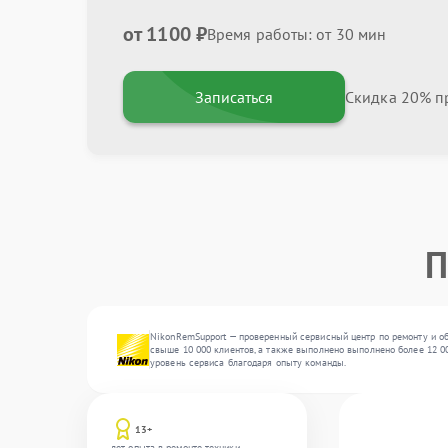
от 1100 ₽
Время работы: от 30 мин
Записаться
Скидка 20% пр
П
NikonRemSupport — проверенный сервисный центр по ремонту и об
свыше 10 000 клиентов, а также выполнено выполнено более 12 00
уровень сервиса благодаря опыту команды.
13+
лет опыта в ремонте техники