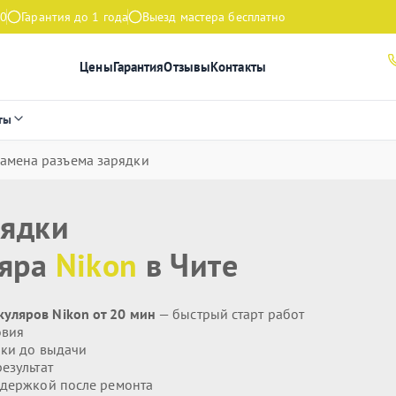
00
Гарантия до 1 года
Выезд мастера бесплатно
Цены
Гарантия
Отзывы
Контакты
ты
амена разъема зарядки
рядки
ляра
Nikon
в Чите
уляров Nikon от 20 мин
— быстрый старт работ
овия
ики до выдачи
езультат
держкой после ремонта