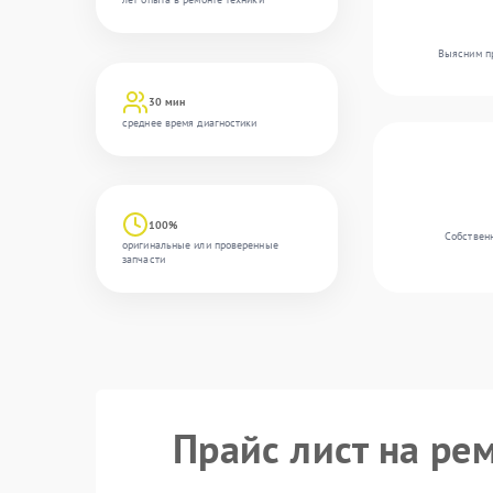
Выясним пр
30 мин
среднее время диагностики
100%
Собственн
оригинальные или проверенные
запчасти
Прайс лист на ре