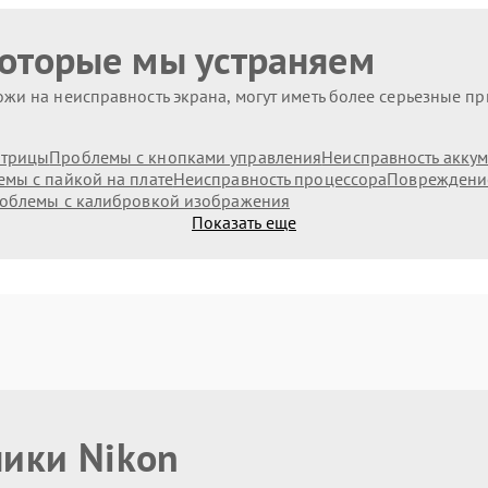
которые мы устраняем
жи на неисправность экрана, могут иметь более серьезные п
атрицы
Проблемы с кнопками управления
Неисправность аккум
мы с пайкой на плате
Неисправность процессора
Повреждени
облемы с калибровкой изображения
Показать еще
ники Nikon