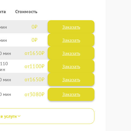
нта
Стоимость
0
Заказать
0
Заказать
1650
0
110
1100
1650
0
3080
0
се услуги