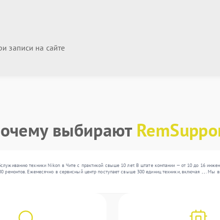
и записи на сайте
очему выбирают
RemSuppo
служиванию техники Nikon в Чите с практикой свыше 10 лет. В штате компании — от 10 до 16 инже
0 ремонтов. Ежемесячно в сервисный центр поступает свыше 300 единиц техники, включая , , . Мы