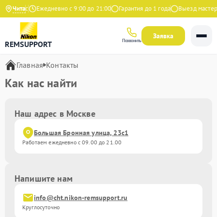
на Яндекс
Чита
Ежедневно с 9:00 до 21:00
Гарантия до 1 года
Выезд мастера
Заявка
Позвонить
REMSUPPORT
Главная
Контакты
Как нас найти
Наш адрес в Москве
Большая Бронная улица, 23с1
Работаем ежедневно с 09.00 до 21.00
Напишите нам
info@cht.nikon-remsupport.ru
Круглосуточно