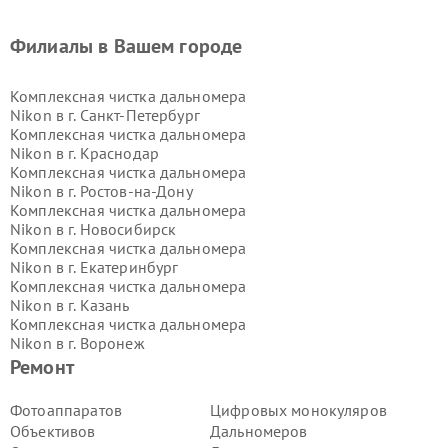
Филиалы в Вашем городе
Комплексная чистка дальномера
Nikon в г.
Санкт-Петербург
Комплексная чистка дальномера
Nikon в г.
Краснодар
Комплексная чистка дальномера
Nikon в г.
Ростов-на-Дону
Комплексная чистка дальномера
Nikon в г.
Новосибирск
Комплексная чистка дальномера
Nikon в г.
Екатеринбург
Комплексная чистка дальномера
Nikon в г.
Казань
Комплексная чистка дальномера
Nikon в г.
Воронеж
Комплексная чистка дальномера
Ремонт
Nikon в г.
Волгоград
Комплексная чистка дальномера
Фотоаппаратов
Цифровых монокуляров
Nikon в г.
Самара
Объективов
Дальномеров
Комплексная чистка дальномера