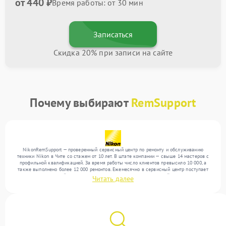
от 440 ₽
Время работы: от 30 мин
Записаться
Скидка 20% при записи на сайте
Почему выбирают
RemSupport
NikonRemSupport — проверенный сервисный центр по ремонту и обслуживанию
техники Nikon в Чите со стажем от 10 лет. В штате компании — свыше 14 мастеров с
профильной квалификацией. За время работы число клиентов превысило 10 000, а
также выполнено более 12 000 ремонтов. Ежемесячно в сервисный центр поступает
более 300 устройств, включая , , . Мы беремся за задачи любой сложности и
Читать далее
поддерживаем высокий стандарт качества благодаря квалификации мастеров.