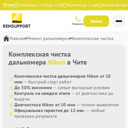
Яндекс
Чита
Ежедневно с 9:00 до 21:00
Гарантия до 1 года
Выезд мастера бе
Заявка
Позвонить
REMSUPPORT
Главная
Ремонт дальномеров
Комплексная чистка
Комплексная чистка
дальномера
Nikon
в Чите
Комплексная чистка дальномеров Nikon от 20
мин
— быстрый старт работ
До 30% экономии
— самые выгодные условия
Контроль на каждом этапе
— от диагностики до
выдачи
Диагностика Nikon от 10 мин
— точное выявление
Официальная гарантия до 12 мес.
— любые
проверки результата