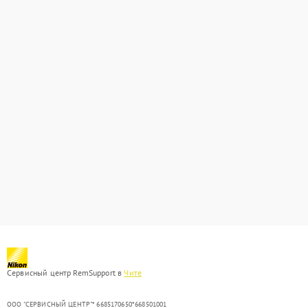
Сервисный центр RemSupport в
Чите
ООО "СЕРВИСНЫЙ ЦЕНТР"* 6685170650*668501001