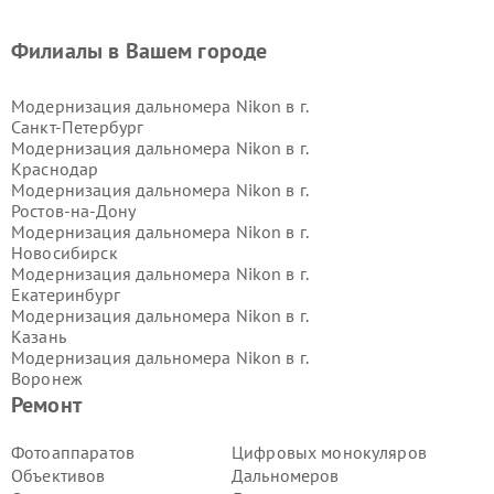
Филиалы в Вашем городе
Модернизация дальномера Nikon в г.
Санкт-Петербург
Модернизация дальномера Nikon в г.
Краснодар
Модернизация дальномера Nikon в г.
Ростов-на-Дону
Модернизация дальномера Nikon в г.
Новосибирск
Модернизация дальномера Nikon в г.
Екатеринбург
Модернизация дальномера Nikon в г.
Казань
Модернизация дальномера Nikon в г.
Воронеж
Модернизация дальномера Nikon в г.
Ремонт
Волгоград
Модернизация дальномера Nikon в г.
Фотоаппаратов
Цифровых монокуляров
Самара
Объективов
Дальномеров
Модернизация дальномера Nikon в г.