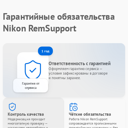
Гарантийные обязательства
Nikon RemSupport
1 год
Ответственность с гарантией
Оформляем гарантию сервиса —
условия зафиксированы в договоре
и понятны заранее.
Гарантия от
сервиса
Контроль качества
Чёткие обязательства
Модернизация проходит
Работа Nikon RemSupport
многоэтапную проверку —
сопровождается прописанными
исключаем недоработки и
гарантийными условиями — без