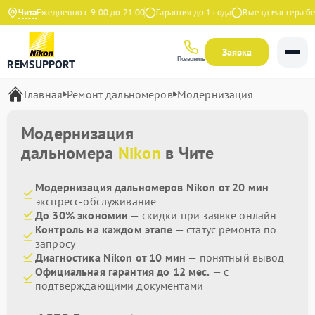
декс
Чита
Ежедневно с 9:00 до 21:00
Гарантия до 1 года
Выезд мастера бесп
Заявка
Позвонить
REMSUPPORT
Главная
Ремонт дальномеров
Модернизация
Модернизация
дальномера
Nikon
в Чите
Модернизация дальномеров Nikon от 20 мин
—
экспресс-обслуживание
До 30% экономии
— скидки при заявке онлайн
Контроль на каждом этапе
— статус ремонта по
запросу
Диагностика Nikon от 10 мин
— понятный вывод
Официальная гарантия до 12 мес.
— с
подтверждающими документами