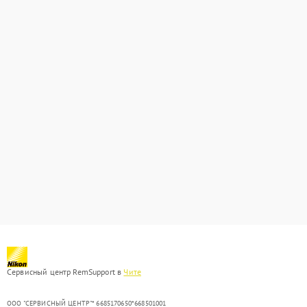
Сервисный центр RemSupport в
Чите
ООО "СЕРВИСНЫЙ ЦЕНТР"* 6685170650*668501001