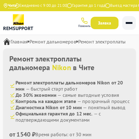
ндекс
Чита
Ежедневно с 9:00 до 21:00
Гарантия до 1 года
Выезд мастера бе
Заявка
Позвонить
REMSUPPORT
Главная
Ремонт дальномеров
Ремонт электроплаты
Ремонт электроплаты
дальномера
Nikon
в Чите
Ремонт электроплаты дальномеров Nikon от 20
мин
— быстрый старт работ
До 30% экономии
— самые выгодные условия
Контроль на каждом этапе
— прозрачный процесс
Диагностика Nikon от 10 мин
— понятный вывод
Официальная гарантия до 12 мес.
— с
подтверждающими документами
от 1540 ₽
Время работы: от 30 мин