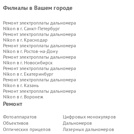
Филиалы в Вашем городе
Ремонт электроплаты дальномера
Nikon в г.
Санкт-Петербург
Ремонт электроплаты дальномера
Nikon в г.
Краснодар
Ремонт электроплаты дальномера
Nikon в г.
Ростов-на-Дону
Ремонт электроплаты дальномера
Nikon в г.
Новосибирск
Ремонт электроплаты дальномера
Nikon в г.
Екатеринбург
Ремонт электроплаты дальномера
Nikon в г.
Казань
Ремонт электроплаты дальномера
Nikon в г.
Воронеж
Ремонт электроплаты дальномера
Ремонт
Nikon в г.
Волгоград
Ремонт электроплаты дальномера
Фотоаппаратов
Цифровых монокуляров
Nikon в г.
Самара
Объективов
Дальномеров
Ремонт электроплаты дальномера
Оптических прицелов
Лазерных дальномеров
Nikon в г.
Пермь