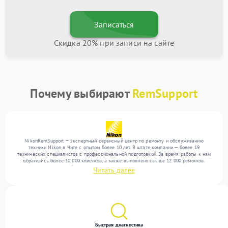
Записаться
Скидка 20% при записи на сайте
Почему выбирают
RemSupport
NikonRemSupport — экспертный сервисный центр по ремонту и обслуживанию
техники Nikon в Чите с опытом более 10 лет. В штате компании — более 19
технических специалистов с профессиональной подготовкой. За время работы к нам
обратились более 10 000 клиентов, а также выполнено свыше 12 000 ремонтов.
Ежемесячно в сервисный центр поступает свыше 300 единиц техники, включая , , . Мы
Читать далее
выполняем ремонт различного уровня сложности и поддерживаем высокий стандарт
качества благодаря отлаженным процессам ремонта.
Быстрая диагностика