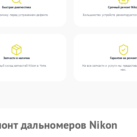
Быстрая диагностика
Срочный ремонт Nik
ичину перед устранением дефекта.
Большинство устройств ремонтируются 
Запчасти в наличии
Гарантия на ремонт
ый склад запчастей Nikon в Чите.
На все запчасти и услуги мы предостав
мес.
монт дальномеров Nikon