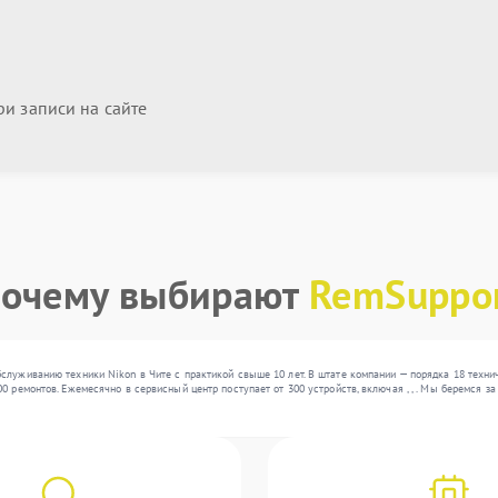
и записи на сайте
очему выбирают
RemSuppo
служиванию техники Nikon в Чите с практикой свыше 10 лет. В штате компании — порядка 18 техн
0 ремонтов. Ежемесячно в сервисный центр поступает от 300 устройств, включая , , . Мы беремся 