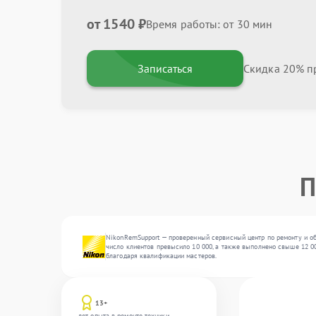
от 1540 ₽
Время работы: от 30 мин
Записаться
Скидка 20% пр
П
NikonRemSupport — проверенный сервисный центр по ремонту и об
число клиентов превысило 10 000, а также выполнено свыше 12 00
благодаря квалификации мастеров.
13+
лет опыта в ремонте техники