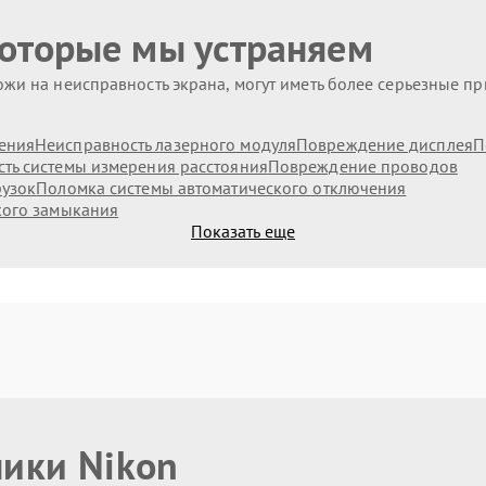
которые мы устраняем
жи на неисправность экрана, могут иметь более серьезные п
ения
Неисправность лазерного модуля
Повреждение дисплея
П
ть системы измерения расстояния
Повреждение проводов
рузок
Поломка системы автоматического отключения
кого замыкания
Показать еще
ники Nikon