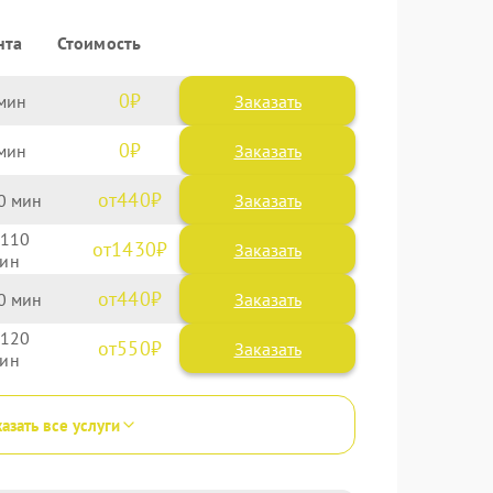
нта
Стоимость
0
Заказать
0
Заказать
440
0
110
1430
440
0
120
550
азать все услуги