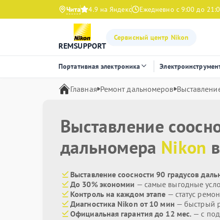
Чита
4.9 на Яндекс
Ежедневно с 9:00 до 21:
Сервисный центр Nikon
REMSUPPORT
Портативная электроника
Электроинструмен
Главная
Ремонт дальномеров
Выставление
Выставление соосно
дальномера
Nikon
в
Выставление соосности 90 градусов даль
До 30% экономии
— самые выгодные усл
Контроль на каждом этапе
— статус ремон
Диагностика Nikon от 10 мин
— быстрый р
Официальная гарантия до 12 мес.
— с по