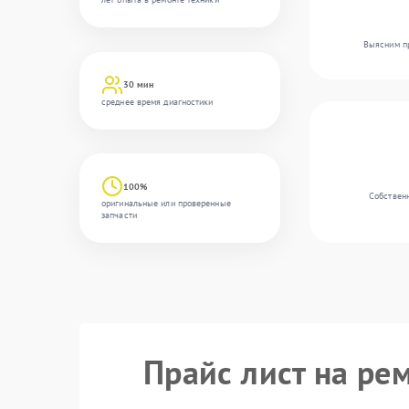
Выясним пр
30 мин
среднее время диагностики
100%
Собственн
оригинальные или проверенные
запчасти
Прайс лист на ре