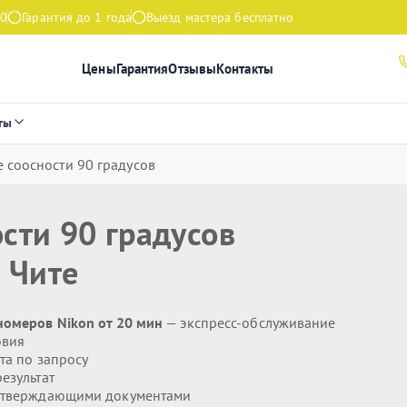
00
Гарантия до 1 года
Выезд мастера бесплатно
Цены
Гарантия
Отзывы
Контакты
ты
 соосности 90 градусов
сти 90 градусов
 Чите
номеров Nikon от 20 мин
— экспресс-обслуживание
овия
та по запросу
езультат
дтверждающими документами