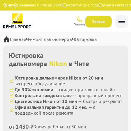
ндекс
Чита
Ежедневно с 9:00 до 21:00
Гарантия до 1 года
Выезд мастера бес
Заявка
Позвонить
REMSUPPORT
Главная
Ремонт дальномеров
Юстировка
Юстировка
дальномера
Nikon
в Чите
Юстировка дальномеров Nikon от 20 мин
—
экспресс-обслуживание
До 30% экономии
— скидки при заявке онлайн
Контроль на каждом этапе
— прозрачный процесс
Диагностика Nikon от 10 мин
— быстрый результат
Официальная гарантия до 12 мес.
— с
поддержкой после ремонта
от 1430 ₽
Время работы: от 30 мин