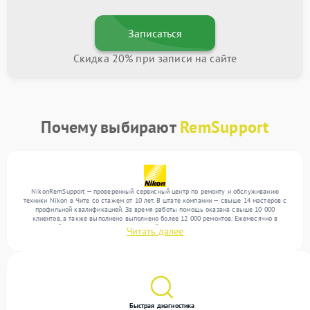
Записаться
Скидка 20% при записи на сайте
Почему выбирают
RemSupport
NikonRemSupport — проверенный сервисный центр по ремонту и обслуживанию
техники Nikon в Чите со стажем от 10 лет. В штате компании — свыше 14 мастеров с
профильной квалификацией. За время работы помощь оказана свыше 10 000
клиентов, а также выполнено выполнено более 12 000 ремонтов. Ежемесячно в
сервисный центр поступает от 300 устройств, включая , , . Мы устраняем поломки
Читать далее
любой сложности и обеспечиваем надежный результат благодаря квалификации
мастеров.
Быстрая диагностика