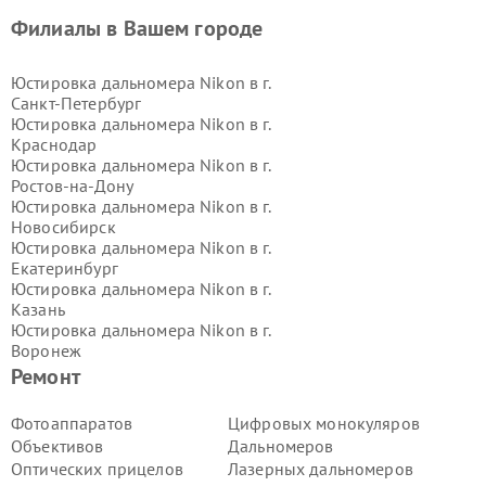
Филиалы в Вашем городе
Юстировка дальномера Nikon в г.
Санкт-Петербург
Юстировка дальномера Nikon в г.
Краснодар
Юстировка дальномера Nikon в г.
Ростов-на-Дону
Юстировка дальномера Nikon в г.
Новосибирск
Юстировка дальномера Nikon в г.
Екатеринбург
Юстировка дальномера Nikon в г.
Казань
Юстировка дальномера Nikon в г.
Воронеж
Юстировка дальномера Nikon в г.
Ремонт
Волгоград
Юстировка дальномера Nikon в г.
Фотоаппаратов
Цифровых монокуляров
Самара
Объективов
Дальномеров
Юстировка дальномера Nikon в г.
Оптических прицелов
Лазерных дальномеров
Пермь