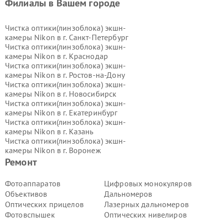
Филиалы в Вашем городе
Чистка оптики(линзоблока) экшн-
камеры Nikon в г.
Санкт-Петербург
Чистка оптики(линзоблока) экшн-
камеры Nikon в г.
Краснодар
Чистка оптики(линзоблока) экшн-
камеры Nikon в г.
Ростов-на-Дону
Чистка оптики(линзоблока) экшн-
камеры Nikon в г.
Новосибирск
Чистка оптики(линзоблока) экшн-
камеры Nikon в г.
Екатеринбург
Чистка оптики(линзоблока) экшн-
камеры Nikon в г.
Казань
Чистка оптики(линзоблока) экшн-
камеры Nikon в г.
Воронеж
Чистка оптики(линзоблока) экшн-
Ремонт
камеры Nikon в г.
Волгоград
Чистка оптики(линзоблока) экшн-
Фотоаппаратов
Цифровых монокуляров
камеры Nikon в г.
Самара
Объективов
Дальномеров
Чистка оптики(линзоблока) экшн-
Оптических прицелов
Лазерных дальномеров
камеры Nikon в г.
Пермь
Фотовспышек
Оптических нивелиров
Чистка оптики(линзоблока) экшн-