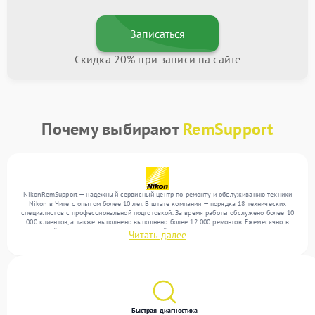
Записаться
Скидка 20% при записи на сайте
Почему выбирают
RemSupport
NikonRemSupport — надежный сервисный центр по ремонту и обслуживанию техники
Nikon в Чите с опытом более 10 лет. В штате компании — порядка 18 технических
специалистов с профессиональной подготовкой. За время работы обслужено более 10
000 клиентов, а также выполнено выполнено более 12 000 ремонтов. Ежемесячно в
сервисный центр поступает более 300 устройств, включая , , . Мы устраняем поломки
Читать далее
любой сложности и обеспечиваем надежный результат благодаря квалификации
мастеров.
Быстрая диагностика