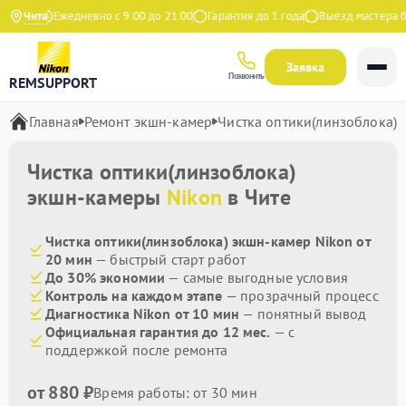
ндекс
Чита
Ежедневно с 9:00 до 21:00
Гарантия до 1 года
Выезд мастера бес
Заявка
Позвонить
REMSUPPORT
Главная
Ремонт экшн-камер
Чистка оптики(линзоблока)
Чистка оптики(линзоблока)
экшн-камеры
Nikon
в Чите
Чистка оптики(линзоблока) экшн-камер Nikon от
20 мин
— быстрый старт работ
До 30% экономии
— самые выгодные условия
Контроль на каждом этапе
— прозрачный процесс
Диагностика Nikon от 10 мин
— понятный вывод
Официальная гарантия до 12 мес.
— с
поддержкой после ремонта
от 880 ₽
Время работы: от 30 мин