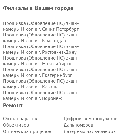
Филиалы в Вашем городе
Прошивка (Обновление ПО) экшн-
камеры Nikon в г.
Санкт-Петербург
Прошивка (Обновление ПО) экшн-
камеры Nikon в г.
Краснодар
Прошивка (Обновление ПО) экшн-
камеры Nikon в г.
Ростов-на-Дону
Прошивка (Обновление ПО) экшн-
камеры Nikon в г.
Новосибирск
Прошивка (Обновление ПО) экшн-
камеры Nikon в г.
Екатеринбург
Прошивка (Обновление ПО) экшн-
камеры Nikon в г.
Казань
Прошивка (Обновление ПО) экшн-
камеры Nikon в г.
Воронеж
Прошивка (Обновление ПО) экшн-
Ремонт
камеры Nikon в г.
Волгоград
Прошивка (Обновление ПО) экшн-
Фотоаппаратов
Цифровых монокуляров
камеры Nikon в г.
Самара
Объективов
Дальномеров
Прошивка (Обновление ПО) экшн-
Оптических прицелов
Лазерных дальномеров
камеры Nikon в г.
Пермь