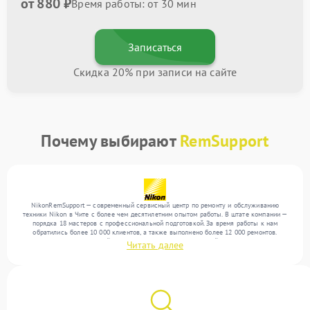
от 880 ₽
Время работы: от 30 мин
Записаться
Скидка 20% при записи на сайте
Почему выбирают
RemSupport
NikonRemSupport — современный сервисный центр по ремонту и обслуживанию
техники Nikon в Чите с более чем десятилетним опытом работы. В штате компании —
порядка 18 мастеров с профессиональной подготовкой. За время работы к нам
обратились более 10 000 клиентов, а также выполнено более 12 000 ремонтов.
Ежемесячно в сервисный центр поступает более 300 устройств, включая , , . Мы
Читать далее
работаем с широким спектром неисправностей и обеспечиваем надежный результат
благодаря квалификации мастеров.