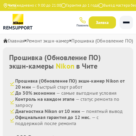
декс
Чита
Ежедневно с 9:00 до 21:00
Гарантия до 1 года
Выезд мастера бесп
Заявка
Позвонить
REMSUPPORT
Главная
Ремонт экшн-камер
Прошивка (Обновление ПО)
Прошивка (Обновление ПО)
экшн-камеры
Nikon
в Чите
Прошивка (Обновление ПО) экшн-камер Nikon от
20 мин
— быстрый старт работ
До 30% экономии
— самые выгодные условия
Контроль на каждом этапе
— статус ремонта по
запросу
Диагностика Nikon от 10 мин
— понятный вывод
Официальная гарантия до 12 мес.
— с
поддержкой после ремонта