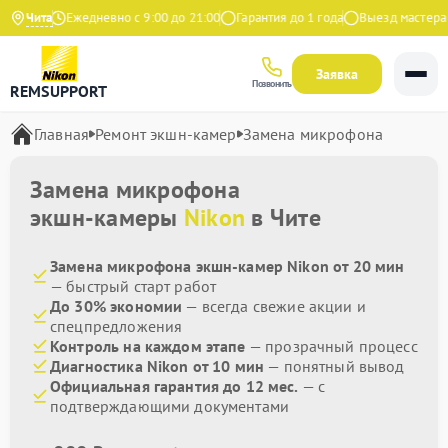
Яндекс
Чита
Ежедневно с 9:00 до 21:00
Гарантия до 1 года
Выезд мастера б
Заявка
Позвонить
REMSUPPORT
Главная
Ремонт экшн-камер
Замена микрофона
Замена микрофона
экшн-камеры
Nikon
в Чите
Замена микрофона экшн-камер Nikon от 20 мин
— быстрый старт работ
До 30% экономии
— всегда свежие акции и
спецпредложения
Контроль на каждом этапе
— прозрачный процесс
Диагностика Nikon от 10 мин
— понятный вывод
Официальная гарантия до 12 мес.
— с
подтверждающими документами