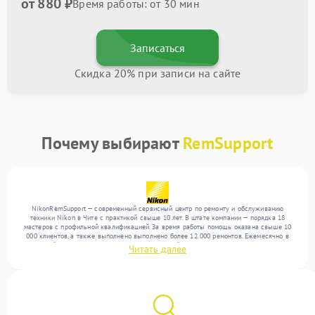
от 880 ₽
Время работы: от 30 мин
Записаться
Скидка 20% при записи на сайте
Почему выбирают
RemSupport
NikonRemSupport — современный сервисный центр по ремонту и обслуживанию
техники Nikon в Чите с практикой свыше 10 лет. В штате компании — порядка 18
мастеров с профильной квалификацией. За время работы помощь оказана свыше 10
000 клиентов, а также выполнено выполнено более 12 000 ремонтов. Ежемесячно в
сервисный центр поступает более 300 обращений, включая , , . Мы выполняем ремонт
Читать далее
различного уровня сложности и гарантируем высокое качество обслуживания
благодаря квалификации мастеров.