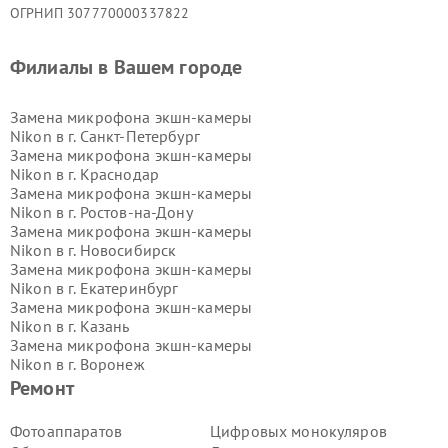
ОГРНИП 307770000337822
Филиалы в Вашем городе
Замена микрофона экшн-камеры
Nikon в г.
Санкт-Петербург
Замена микрофона экшн-камеры
Nikon в г.
Краснодар
Замена микрофона экшн-камеры
Nikon в г.
Ростов-на-Дону
Замена микрофона экшн-камеры
Nikon в г.
Новосибирск
Замена микрофона экшн-камеры
Nikon в г.
Екатеринбург
Замена микрофона экшн-камеры
Nikon в г.
Казань
Замена микрофона экшн-камеры
Nikon в г.
Воронеж
Замена микрофона экшн-камеры
Ремонт
Nikon в г.
Волгоград
Замена микрофона экшн-камеры
Фотоаппаратов
Цифровых монокуляров
Nikon в г.
Самара