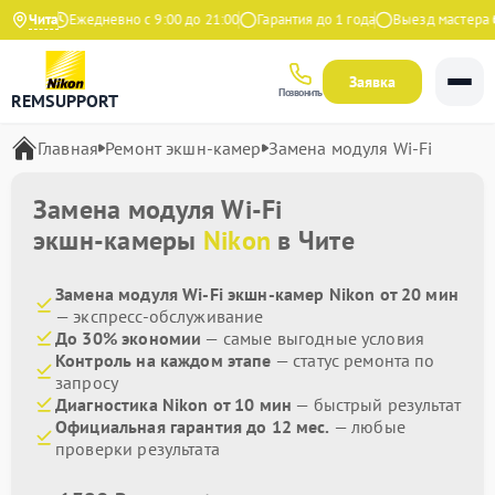
Яндекс
Чита
Ежедневно с 9:00 до 21:00
Гарантия до 1 года
Выезд мастера бе
Заявка
Позвонить
REMSUPPORT
Главная
Ремонт экшн-камер
Замена модуля Wi-Fi
Замена модуля Wi-Fi
экшн-камеры
Nikon
в Чите
Замена модуля Wi-Fi экшн-камер Nikon от 20 мин
— экспресс-обслуживание
До 30% экономии
— самые выгодные условия
Контроль на каждом этапе
— статус ремонта по
запросу
Диагностика Nikon от 10 мин
— быстрый результат
Официальная гарантия до 12 мес.
— любые
проверки результата