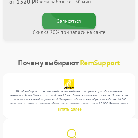
от 1320 ₽
Время работы: от 30 мин
Записаться
Скидка 20% при записи на сайте
Почему выбирают
RemSupport
NikonRemSupport — экспертный сервисный центр по ремонту и обслуживанию
техники Nikon в Чите с опытом более 10 лет. В штате компании — свыше 22 мастеров
с профессиональной подготовкой. За время работы к нам обратились более 10 000
клиентов, а также выполнено общее число ремонтов превысило 12 000. Ежемесячно в
сервисный центр поступает более 300 устройств, включая , , . Мы устраняем поломки
Читать далее
любой сложности и гарантируем высокое качество обслуживания благодаря
отлаженным процессам ремонта.