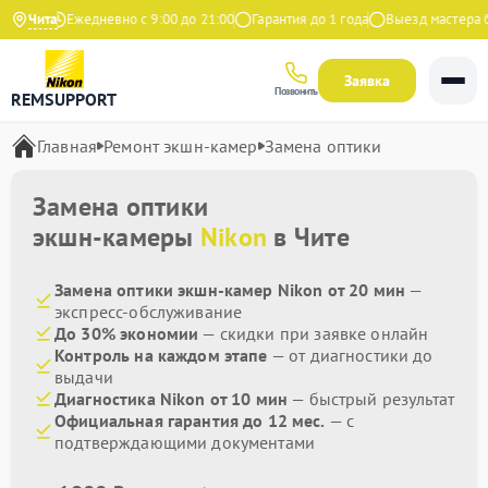
ндекс
Чита
Ежедневно с 9:00 до 21:00
Гарантия до 1 года
Выезд мастера бе
Заявка
Позвонить
REMSUPPORT
Главная
Ремонт экшн-камер
Замена оптики
Замена оптики
экшн-камеры
Nikon
в Чите
Замена оптики экшн-камер Nikon от 20 мин
—
экспресс-обслуживание
До 30% экономии
— скидки при заявке онлайн
Контроль на каждом этапе
— от диагностики до
выдачи
Диагностика Nikon от 10 мин
— быстрый результат
Официальная гарантия до 12 мес.
— с
подтверждающими документами