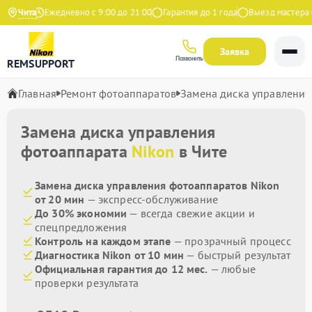
ндекс
Чита
Ежедневно с 9:00 до 21:00
Гарантия до 1 года
Выезд мастера бе
Заявка
Позвонить
REMSUPPORT
Главная
Ремонт фотоаппаратов
Замена диска управления
Замена диска управления
фотоаппарата
Nikon
в Чите
Замена диска управления фотоаппаратов Nikon
от 20 мин
— экспресс-обслуживание
До 30% экономии
— всегда свежие акции и
спецпредложения
Контроль на каждом этапе
— прозрачный процесс
Диагностика Nikon от 10 мин
— быстрый результат
Официальная гарантия до 12 мес.
— любые
проверки результата