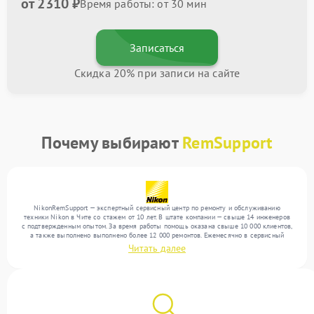
от 2310 ₽
Время работы: от 30 мин
Записаться
Скидка 20% при записи на сайте
Почему выбирают
RemSupport
NikonRemSupport — экспертный сервисный центр по ремонту и обслуживанию
техники Nikon в Чите со стажем от 10 лет. В штате компании — свыше 14 инженеров
с подтвержденным опытом. За время работы помощь оказана свыше 10 000 клиентов,
а также выполнено выполнено более 12 000 ремонтов. Ежемесячно в сервисный
центр поступает свыше 300 единиц техники, включая , , . Мы работаем с широким
Читать далее
спектром неисправностей и обеспечиваем надежный результат благодаря опыту
команды.