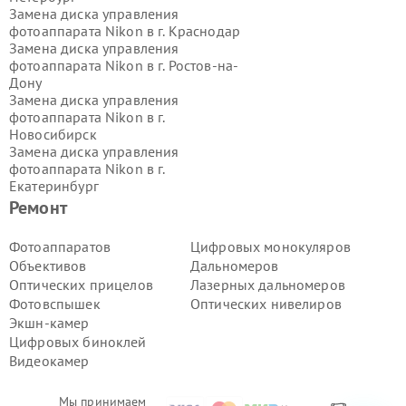
Замена диска управления
фотоаппарата Nikon в г.
Краснодар
Замена диска управления
фотоаппарата Nikon в г.
Ростов-на-
Дону
Замена диска управления
фотоаппарата Nikon в г.
Новосибирск
Замена диска управления
фотоаппарата Nikon в г.
Екатеринбург
Замена диска управления
Ремонт
фотоаппарата Nikon в г.
Казань
Замена диска управления
Фотоаппаратов
Цифровых монокуляров
фотоаппарата Nikon в г.
Воронеж
Объективов
Дальномеров
Замена диска управления
Оптических прицелов
Лазерных дальномеров
фотоаппарата Nikon в г.
Волгоград
Фотовспышек
Оптических нивелиров
Замена диска управления
Экшн-камер
фотоаппарата Nikon в г.
Самара
Замена диска управления
Цифровых биноклей
фотоаппарата Nikon в г.
Пермь
Видеокамер
Замена диска управления
фотоаппарата Nikon в г.
Красноярск
Мы принимаем