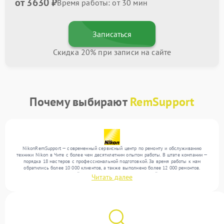
от 3630 ₽
Время работы: от 30 мин
Записаться
Скидка 20% при записи на сайте
Почему выбирают
RemSupport
NikonRemSupport — современный сервисный центр по ремонту и обслуживанию
техники Nikon в Чите с более чем десятилетним опытом работы. В штате компании —
порядка 18 мастеров с профессиональной подготовкой. За время работы к нам
обратились более 10 000 клиентов, а также выполнено более 12 000 ремонтов.
Ежемесячно в сервисный центр поступает более 300 устройств, включая , , . Мы
Читать далее
работаем с широким спектром неисправностей и обеспечиваем надежный результат
благодаря квалификации мастеров.