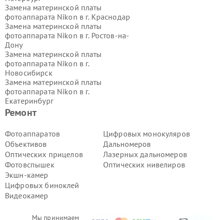
Замена материнской платы
фотоаппарата Nikon в г.
Краснодар
Замена материнской платы
фотоаппарата Nikon в г.
Ростов-на-
Дону
Замена материнской платы
фотоаппарата Nikon в г.
Новосибирск
Замена материнской платы
фотоаппарата Nikon в г.
Екатеринбург
Замена материнской платы
Ремонт
фотоаппарата Nikon в г.
Казань
Замена материнской платы
Фотоаппаратов
Цифровых монокуляров
фотоаппарата Nikon в г.
Воронеж
Объективов
Дальномеров
Замена материнской платы
Оптических прицелов
Лазерных дальномеров
фотоаппарата Nikon в г.
Волгоград
Фотовспышек
Оптических нивелиров
Замена материнской платы
Экшн-камер
фотоаппарата Nikon в г.
Самара
Замена материнской платы
Цифровых биноклей
фотоаппарата Nikon в г.
Пермь
Видеокамер
Замена материнской платы
фотоаппарата Nikon в г.
Красноярск
Мы принимаем