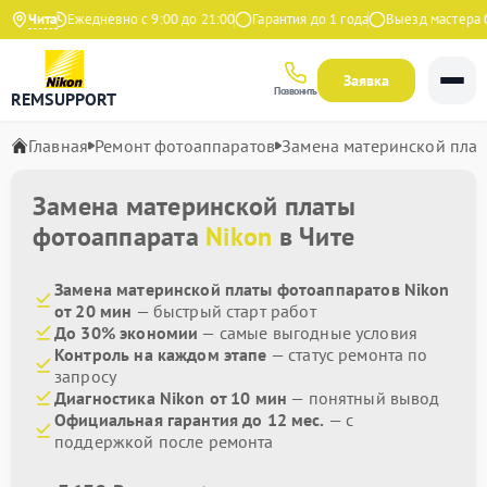
Яндекс
Чита
Ежедневно с 9:00 до 21:00
Гарантия до 1 года
Выезд мастера бе
Заявка
Позвонить
REMSUPPORT
Главная
Ремонт фотоаппаратов
Замена материнской пла
Замена материнской платы
фотоаппарата
Nikon
в Чите
Замена материнской платы фотоаппаратов Nikon
от 20 мин
— быстрый старт работ
До 30% экономии
— самые выгодные условия
Контроль на каждом этапе
— статус ремонта по
запросу
Диагностика Nikon от 10 мин
— понятный вывод
Официальная гарантия до 12 мес.
— с
поддержкой после ремонта