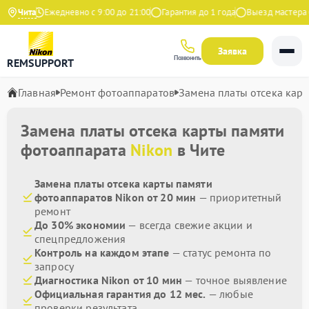
Яндекс
Чита
Ежедневно с 9:00 до 21:00
Гарантия до 1 года
Выезд мастера бе
Заявка
Позвонить
REMSUPPORT
Главная
Ремонт фотоаппаратов
Замена платы отсека кар
Замена платы отсека карты памяти
фотоаппарата
Nikon
в Чите
Замена платы отсека карты памяти
фотоаппаратов Nikon от 20 мин
— приоритетный
ремонт
До 30% экономии
— всегда свежие акции и
спецпредложения
Контроль на каждом этапе
— статус ремонта по
запросу
Диагностика Nikon от 10 мин
— точное выявление
Официальная гарантия до 12 мес.
— любые
проверки результата