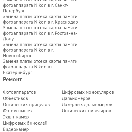
фотоаппарата Nikon в г.
Санкт-
Петербург
Замена платы отсека карты памяти
фотоаппарата Nikon в г.
Краснодар
Замена платы отсека карты памяти
фотоаппарата Nikon в г.
Ростов-на-
Дону
Замена платы отсека карты памяти
фотоаппарата Nikon в г.
Новосибирск
Замена платы отсека карты памяти
фотоаппарата Nikon в г.
Екатеринбург
Замена платы отсека карты памяти
Ремонт
фотоаппарата Nikon в г.
Казань
Замена платы отсека карты памяти
Фотоаппаратов
Цифровых монокуляров
фотоаппарата Nikon в г.
Воронеж
Объективов
Дальномеров
Замена платы отсека карты памяти
Оптических прицелов
Лазерных дальномеров
фотоаппарата Nikon в г.
Волгоград
Фотовспышек
Оптических нивелиров
Замена платы отсека карты памяти
Экшн-камер
фотоаппарата Nikon в г.
Самара
Замена платы отсека карты памяти
Цифровых биноклей
фотоаппарата Nikon в г.
Пермь
Видеокамер