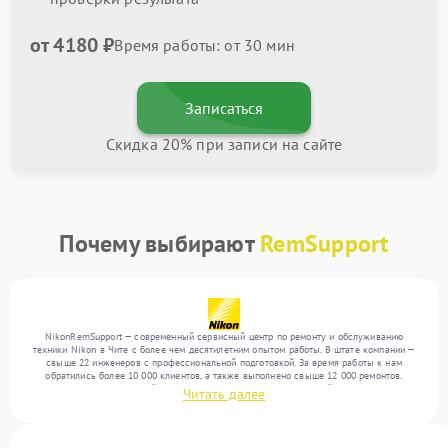
от 4180 ₽
Время работы: от 30 мин
Записаться
Скидка 20% при записи на сайте
Почему выбирают
RemSupport
NikonRemSupport — современный сервисный центр по ремонту и обслуживанию
техники Nikon в Чите с более чем десятилетним опытом работы. В штате компании —
свыше 22 инженеров с профессиональной подготовкой. За время работы к нам
обратились более 10 000 клиентов, а также выполнено свыше 12 000 ремонтов.
Ежемесячно в сервисный центр поступает более 300 обращений, включая , , . Мы
Читать далее
выполняем ремонт различного уровня сложности и предлагаем стабильный уровень
сервиса благодаря опыту команды.