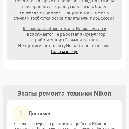
Поломки, которые на первый взгляд похожи на
неисправность экрана, могут иметь более
серьезные причины. Например, в сложных
случаях требуется ремонт платы или процессора.
Выключается
Глючит
Залит
Не включается
Не заряжается
Не работает аккумулятор
Не работает порт
Сломана матрица
Не протягивает пленку
Не работает вспышка
Показать еще
Этапы ремонта техники Nikon
1
Доставка
Вы или наш курьер привозите устройство Nikon в
мастерскую. Вызов курьера предоставляется бесплатно