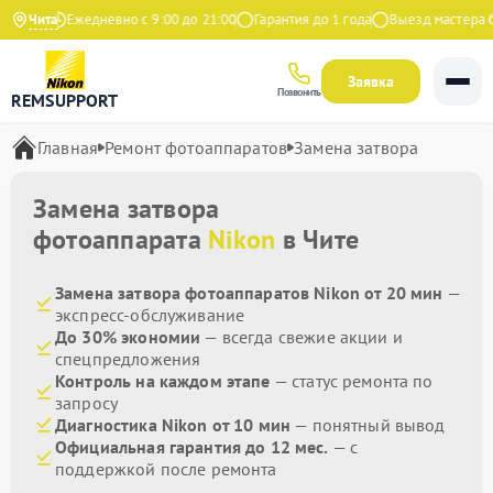
ндекс
Чита
Ежедневно с 9:00 до 21:00
Гарантия до 1 года
Выезд мастера бе
Заявка
Позвонить
REMSUPPORT
Главная
Ремонт фотоаппаратов
Замена затвора
Замена затвора
фотоаппарата
Nikon
в Чите
Замена затвора фотоаппаратов Nikon от 20 мин
—
экспресс-обслуживание
До 30% экономии
— всегда свежие акции и
спецпредложения
Контроль на каждом этапе
— статус ремонта по
запросу
Диагностика Nikon от 10 мин
— понятный вывод
Официальная гарантия до 12 мес.
— с
поддержкой после ремонта