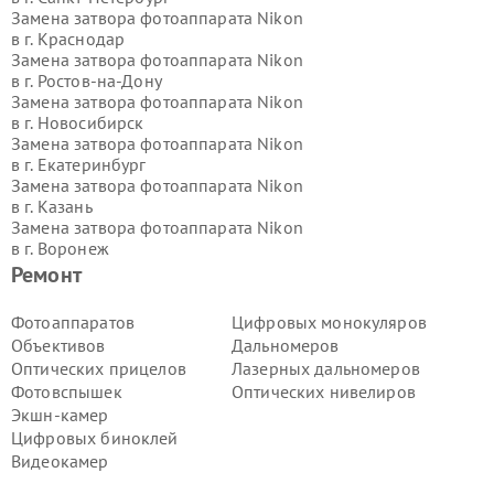
Замена затвора фотоаппарата Nikon
в г.
Краснодар
Замена затвора фотоаппарата Nikon
в г.
Ростов-на-Дону
Замена затвора фотоаппарата Nikon
в г.
Новосибирск
Замена затвора фотоаппарата Nikon
в г.
Екатеринбург
Замена затвора фотоаппарата Nikon
в г.
Казань
Замена затвора фотоаппарата Nikon
в г.
Воронеж
Замена затвора фотоаппарата Nikon
Ремонт
в г.
Волгоград
Замена затвора фотоаппарата Nikon
Фотоаппаратов
Цифровых монокуляров
в г.
Самара
Объективов
Дальномеров
Замена затвора фотоаппарата Nikon
Оптических прицелов
Лазерных дальномеров
в г.
Пермь
Фотовспышек
Оптических нивелиров
Замена затвора фотоаппарата Nikon
Экшн-камер
в г.
Красноярск
Замена затвора фотоаппарата Nikon
Цифровых биноклей
в г.
Ижевск
Видеокамер
Замена затвора фотоаппарата Nikon