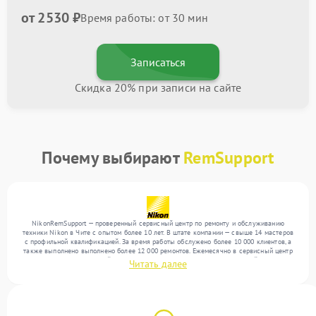
от 2530 ₽
Время работы: от 30 мин
Записаться
Скидка 20% при записи на сайте
Почему выбирают
RemSupport
NikonRemSupport — проверенный сервисный центр по ремонту и обслуживанию
техники Nikon в Чите с опытом более 10 лет. В штате компании — свыше 14 мастеров
с профильной квалификацией. За время работы обслужено более 10 000 клиентов, а
также выполнено выполнено более 12 000 ремонтов. Ежемесячно в сервисный центр
поступает более 300 устройств, включая , , . Мы устраняем поломки любой сложности
Читать далее
и предлагаем стабильный уровень сервиса благодаря использованию современного
оборудования.