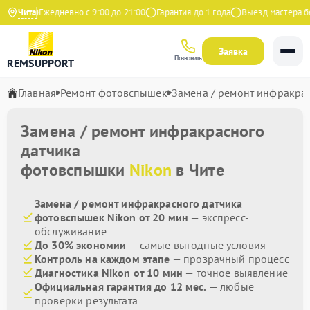
декс
Чита
Ежедневно с 9:00 до 21:00
Гарантия до 1 года
Выезд мастера бес
Заявка
Позвонить
REMSUPPORT
Главная
Ремонт фотовспышек
Замена / ремонт инфракра
Замена / ремонт инфракрасного
датчика
фотовспышки
Nikon
в Чите
Замена / ремонт инфракрасного датчика
фотовспышек Nikon от 20 мин
— экспресс-
обслуживание
До 30% экономии
— самые выгодные условия
Контроль на каждом этапе
— прозрачный процесс
Диагностика Nikon от 10 мин
— точное выявление
Официальная гарантия до 12 мес.
— любые
проверки результата