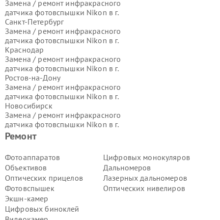
Замена / ремонт инфракрасного
датчика фотовспышки Nikon в г.
Санкт-Петербург
Замена / ремонт инфракрасного
датчика фотовспышки Nikon в г.
Краснодар
Замена / ремонт инфракрасного
датчика фотовспышки Nikon в г.
Ростов-на-Дону
Замена / ремонт инфракрасного
датчика фотовспышки Nikon в г.
Новосибирск
Замена / ремонт инфракрасного
датчика фотовспышки Nikon в г.
Екатеринбург
Ремонт
Замена / ремонт инфракрасного
датчика фотовспышки Nikon в г.
Фотоаппаратов
Цифровых монокуляров
Казань
Объективов
Дальномеров
Замена / ремонт инфракрасного
Оптических прицелов
Лазерных дальномеров
датчика фотовспышки Nikon в г.
Фотовспышек
Оптических нивелиров
Воронеж
Экшн-камер
Замена / ремонт инфракрасного
датчика фотовспышки Nikon в г.
Цифровых биноклей
Волгоград
Видеокамер