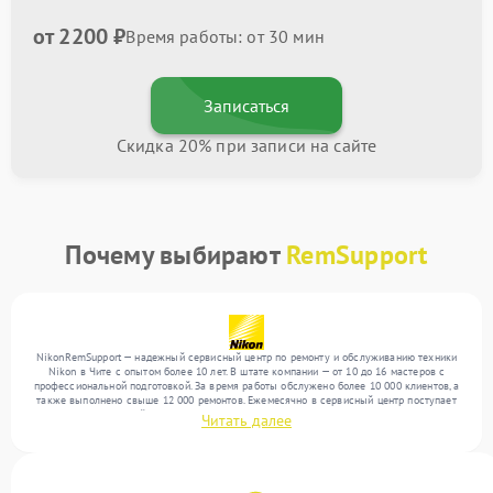
от 2200 ₽
Время работы: от 30 мин
Записаться
Скидка 20% при записи на сайте
Почему выбирают
RemSupport
NikonRemSupport — надежный сервисный центр по ремонту и обслуживанию техники
Nikon в Чите с опытом более 10 лет. В штате компании — от 10 до 16 мастеров с
профессиональной подготовкой. За время работы обслужено более 10 000 клиентов, а
также выполнено свыше 12 000 ремонтов. Ежемесячно в сервисный центр поступает
более 300 устройств, включая , , . Мы выполняем ремонт различного уровня
Читать далее
сложности и поддерживаем высокий стандарт качества благодаря отлаженным
процессам ремонта.