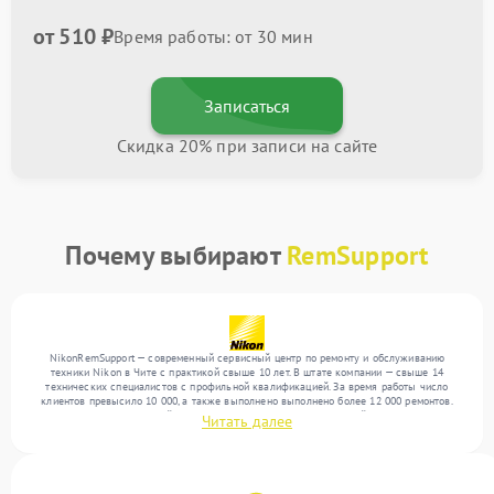
от 510 ₽
Время работы: от 30 мин
Записаться
Скидка 20% при записи на сайте
Почему выбирают
RemSupport
NikonRemSupport — современный сервисный центр по ремонту и обслуживанию
техники Nikon в Чите с практикой свыше 10 лет. В штате компании — свыше 14
технических специалистов с профильной квалификацией. За время работы число
клиентов превысило 10 000, а также выполнено выполнено более 12 000 ремонтов.
Ежемесячно в сервисный центр поступает более 300 обращений, включая , , . Мы
Читать далее
выполняем ремонт различного уровня сложности и обеспечиваем надежный
результат благодаря использованию современного оборудования.