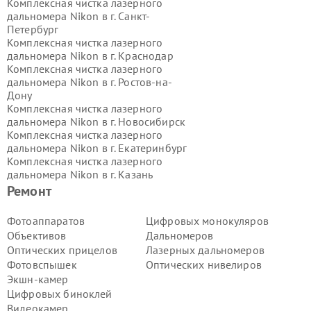
Комплексная чистка лазерного
дальномера Nikon в г.
Санкт-
Петербург
Комплексная чистка лазерного
дальномера Nikon в г.
Краснодар
Комплексная чистка лазерного
дальномера Nikon в г.
Ростов-на-
Дону
Комплексная чистка лазерного
дальномера Nikon в г.
Новосибирск
Комплексная чистка лазерного
дальномера Nikon в г.
Екатеринбург
Комплексная чистка лазерного
дальномера Nikon в г.
Казань
Комплексная чистка лазерного
Ремонт
дальномера Nikon в г.
Воронеж
Комплексная чистка лазерного
Фотоаппаратов
Цифровых монокуляров
дальномера Nikon в г.
Волгоград
Объективов
Дальномеров
Комплексная чистка лазерного
Оптических прицелов
Лазерных дальномеров
дальномера Nikon в г.
Самара
Фотовспышек
Оптических нивелиров
Комплексная чистка лазерного
Экшн-камер
дальномера Nikon в г.
Пермь
Комплексная чистка лазерного
Цифровых биноклей
дальномера Nikon в г.
Красноярск
Видеокамер