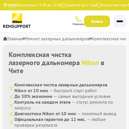
ндекс
Чита
Ежедневно с 9:00 до 21:00
Гарантия до 1 года
Выезд мастера бес
Заявка
Позвонить
REMSUPPORT
Главная
Ремонт лазерных дальномеров
Комплексная чист
Комплексная чистка
лазерного дальномера
Nikon
в
Чите
Комплексная чистка лазерных дальномеров
Nikon от 20 мин
— быстрый старт работ
До 30% экономии
— самые выгодные условия
Контроль на каждом этапе
— статус ремонта по
запросу
Диагностика Nikon от 10 мин
— понятный вывод
Официальная гарантия до 12 мес.
— любые
проверки результата