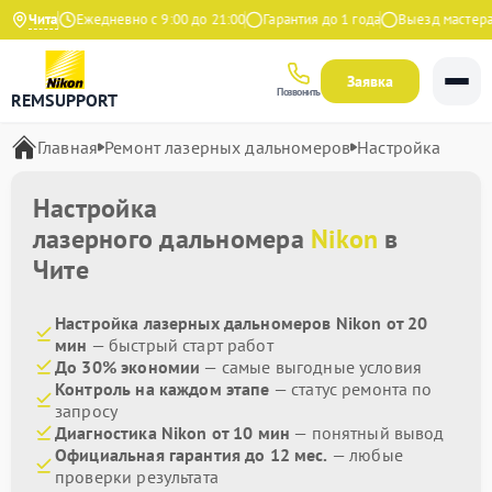
 Яндекс
Чита
Ежедневно с 9:00 до 21:00
Гарантия до 1 года
Выезд мастера б
Заявка
Позвонить
REMSUPPORT
Главная
Ремонт лазерных дальномеров
Настройка
Настройка
лазерного дальномера
Nikon
в
Чите
Настройка лазерных дальномеров Nikon от 20
мин
— быстрый старт работ
До 30% экономии
— самые выгодные условия
Контроль на каждом этапе
— статус ремонта по
запросу
Диагностика Nikon от 10 мин
— понятный вывод
Официальная гарантия до 12 мес.
— любые
проверки результата