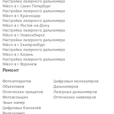
Настройка лазерного дальномера
Nikon в г.
Санкт-Петербург
Настройка лазерного дальномера
Nikon в г.
Краснодар
Настройка лазерного дальномера
Nikon в г.
Ростов-на-Дону
Настройка лазерного дальномера
Nikon в г.
Новосибирск
Настройка лазерного дальномера
Nikon в г.
Екатеринбург
Настройка лазерного дальномера
Nikon в г.
Казань
Настройка лазерного дальномера
Nikon в г.
Воронеж
Настройка лазерного дальномера
Ремонт
Nikon в г.
Волгоград
Настройка лазерного дальномера
Фотоаппаратов
Цифровых монокуляров
Nikon в г.
Самара
Объективов
Дальномеров
Настройка лазерного дальномера
Оптических прицелов
Лазерных дальномеров
Nikon в г.
Пермь
Фотовспышек
Оптических нивелиров
Настройка лазерного дальномера
Экшн-камер
Nikon в г.
Красноярск
Настройка лазерного дальномера
Цифровых биноклей
Nikon в г.
Ижевск
Видеокамер