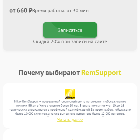
от 660 ₽
Время работы: от 30 мин
Записаться
Скидка 20% при записи на сайте
Почему выбирают
RemSupport
NikonRemSupport — проверенный сервисный центр по ремонту и обслуживанию
техники Nikon в Чите с опытом более 10 лет. В штате компании — от 10 до 16
технических специалистов с профильной квалификацией. За время работы обслужено
более 10 000 клиентов, а также выполнено выполнено более 12 000 ремонтов.
Ежемесячно в сервисный центр поступает более 300 обращений, включая , , . Мы
Читать далее
работаем с широким спектром неисправностей и гарантируем высокое качество
обслуживания благодаря использованию современного оборудования.