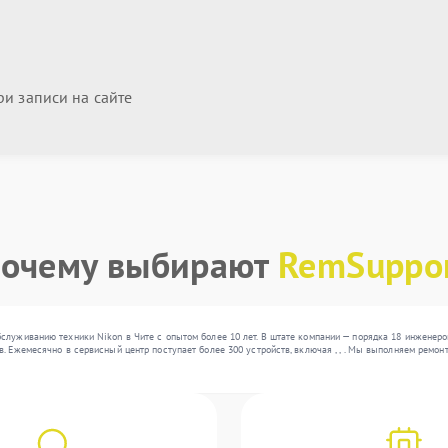
и записи на сайте
очему выбирают
RemSuppo
служиванию техники Nikon в Чите с опытом более 10 лет. В штате компании — порядка 18 инженер
. Ежемесячно в сервисный центр поступает более 300 устройств, включая , , . Мы выполняем ремон