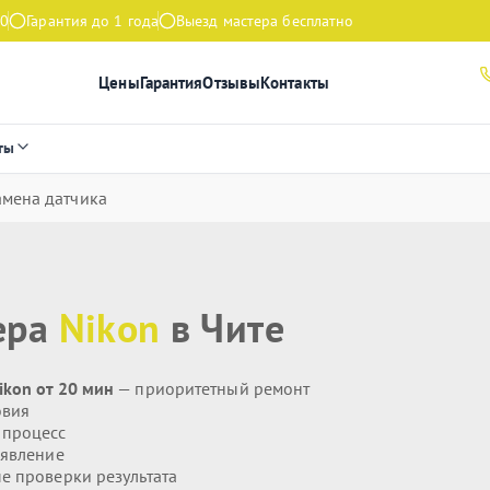
00
Гарантия до 1 года
Выезд мастера бесплатно
Цены
Гарантия
Отзывы
Контакты
ты
амена датчика
ера
Nikon
в Чите
kon от 20 мин
— приоритетный ремонт
овия
 процесс
явление
 проверки результата