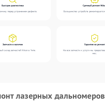
Быстрая диагностика
Срочный ремонт Nik
ичину перед устранением дефекта.
Большинство устройств ремонтируются 
Запчасти в наличии
Гарантия на ремонт
ый склад запчастей Nikon в Чите.
На все запчасти и услуги мы предостав
мес.
монт лазерных дальномеров