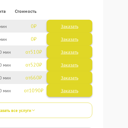
нта
Стоимость
0
Заказать
0
Заказать
510
0
520
0
660
0
1090
0
азать все услуги