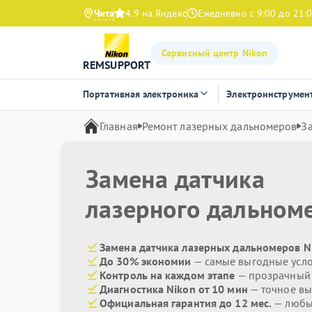
Чита
4.9 на Яндекс
Ежедневно с 9:00 до 21:
Сервисный центр Nikon
REMSUPPORT
Портативная электроника
Электроинструмен
Главная
Ремонт лазерных дальномеров
З
Замена датчика
лазерного дальном
Замена датчика лазерных дальномеров Ni
До 30% экономии
— самые выгодные усл
Контроль на каждом этапе
— прозрачный
Диагностика Nikon от 10 мин
— точное вы
Официальная гарантия до 12 мес.
— любые