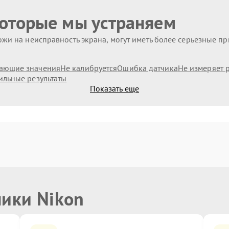
которые мы устраняем
жи на неисправность экрана, могут иметь более серьезные п
ающие значения
Не калибруется
Ошибка датчика
Не измеряет 
ильные результаты
Показать еще
ники Nikon