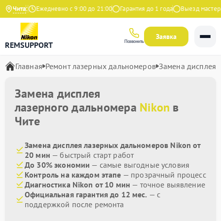
 Яндекс
Чита
Ежедневно с 9:00 до 21:00
Гарантия до 1 года
Выезд мастера 
Заявка
Позвонить
REMSUPPORT
Главная
Ремонт лазерных дальномеров
Замена дисплея
Замена дисплея
лазерного дальномера
Nikon
в
Чите
Замена дисплея лазерных дальномеров Nikon от
20 мин
— быстрый старт работ
До 30% экономии
— самые выгодные условия
Контроль на каждом этапе
— прозрачный процесс
Диагностика Nikon от 10 мин
— точное выявление
Официальная гарантия до 12 мес.
— с
поддержкой после ремонта