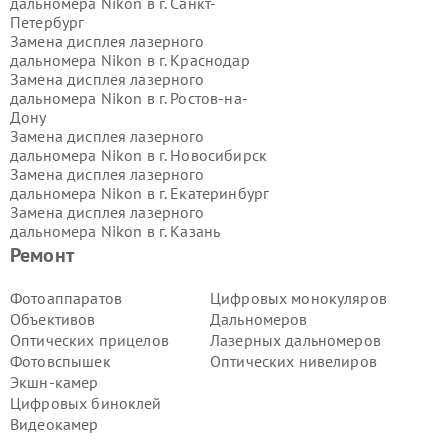
дальномера Nikon в г.
Санкт-
Петербург
Замена дисплея лазерного
дальномера Nikon в г.
Краснодар
Замена дисплея лазерного
дальномера Nikon в г.
Ростов-на-
Дону
Замена дисплея лазерного
дальномера Nikon в г.
Новосибирск
Замена дисплея лазерного
дальномера Nikon в г.
Екатеринбург
Замена дисплея лазерного
дальномера Nikon в г.
Казань
Замена дисплея лазерного
Ремонт
дальномера Nikon в г.
Воронеж
Замена дисплея лазерного
Фотоаппаратов
Цифровых монокуляров
дальномера Nikon в г.
Волгоград
Объективов
Дальномеров
Замена дисплея лазерного
Оптических прицелов
Лазерных дальномеров
дальномера Nikon в г.
Самара
Фотовспышек
Оптических нивелиров
Замена дисплея лазерного
Экшн-камер
дальномера Nikon в г.
Пермь
Замена дисплея лазерного
Цифровых биноклей
дальномера Nikon в г.
Красноярск
Видеокамер
Замена дисплея лазерного