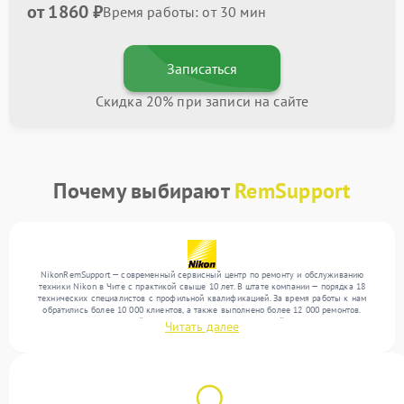
от 1860 ₽
Время работы: от 30 мин
Записаться
Скидка 20% при записи на сайте
Почему выбирают
RemSupport
NikonRemSupport — современный сервисный центр по ремонту и обслуживанию
техники Nikon в Чите с практикой свыше 10 лет. В штате компании — порядка 18
технических специалистов с профильной квалификацией. За время работы к нам
обратились более 10 000 клиентов, а также выполнено более 12 000 ремонтов.
Ежемесячно в сервисный центр поступает более 300 устройств, включая , , . Мы
Читать далее
беремся за задачи любой сложности и предлагаем стабильный уровень сервиса
благодаря использованию современного оборудования.