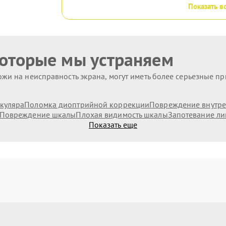
Показать в
которые мы устраняем
жи на неисправность экрана, могут иметь более серьезные п
куляра
Поломка диоптрийной коррекции
Повреждение внутре
Повреждение шкалы
Плохая видимость шкалы
Запотевание ли
Показать еще