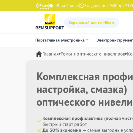
Чита
4.9 на Яндекс
Ежедневно с 9:00 до 21:
Сервисный центр Nikon
REMSUPPORT
Портативная электроника
Электроинструмен
Главная
Ремонт оптических нивелиров
Ко
Комплексная профил
настройка, смазка)
оптического нивел
Комплексная профилактика (полная чистка
быстрый старт работ
До 30% экономии
— самые выгодные усл