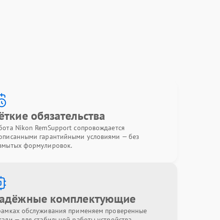
ёткие обязательства
бота Nikon RemSupport сопровождается
описанными гарантийными условиями — без
змытых формулировок.
адёжные комплектующие
рамках обслуживания применяем проверенные
тали — для стабильной работы устройства.