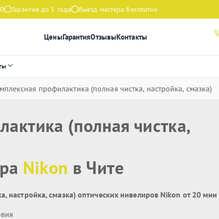
00
Гарантия до 1 года
Выезд мастера бесплатно
Цены
Гарантия
Отзывы
Контакты
ты
мплексная профилактика (полная чистка, настройка, смазка)
актика (полная чистка,
ира
Nikon
в Чите
, настройка, смазка) оптических нивелиров Nikon от 20 мин
овия