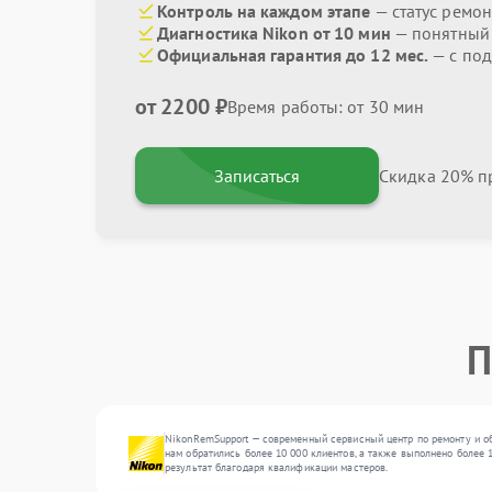
Контроль на каждом этапе
— статус ремон
Диагностика Nikon от 10 мин
— понятный
Официальная гарантия до 12 мес.
— с под
от 2200 ₽
Время работы: от 30 мин
Записаться
Скидка 20% пр
П
NikonRemSupport — современный сервисный центр по ремонту и об
нам обратились более 10 000 клиентов, а также выполнено более 
результат благодаря квалификации мастеров.