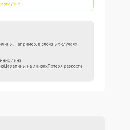
се услуги
ричины. Например, в сложных случаях
нних линз
нз
Царапины на линзах
Потеря резкости