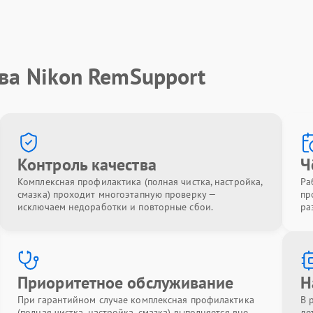
ва Nikon RemSupport
Контроль качества
Ч
Комплексная профилактика (полная чистка, настройка,
Ра
смазка) проходит многоэтапную проверку —
пр
исключаем недоработки и повторные сбои.
ра
Приоритетное обслуживание
Н
При гарантийном случае комплексная профилактика
В 
(полная чистка, настройка, смазка) выполняется вне
де