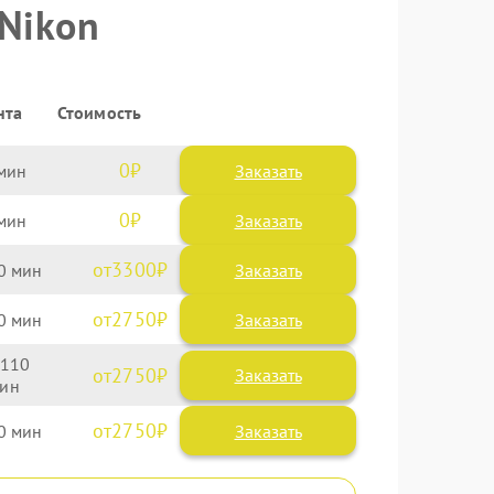
 Nikon
нта
Стоимость
0
Заказать
0
Заказать
3300
0
2750
0
110
2750
2750
0