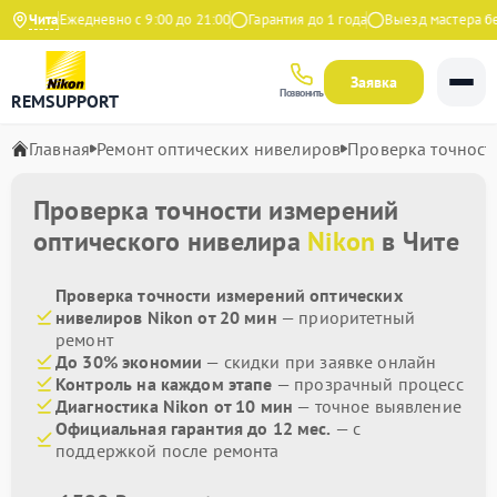
декс
Чита
Ежедневно с 9:00 до 21:00
Гарантия до 1 года
Выезд мастера бесп
Заявка
Позвонить
REMSUPPORT
Главная
Ремонт оптических нивелиров
Проверка точност
Проверка точности измерений
оптического нивелира
Nikon
в Чите
Проверка точности измерений оптических
нивелиров Nikon от 20 мин
— приоритетный
ремонт
До 30% экономии
— скидки при заявке онлайн
Контроль на каждом этапе
— прозрачный процесс
Диагностика Nikon от 10 мин
— точное выявление
Официальная гарантия до 12 мес.
— с
поддержкой после ремонта