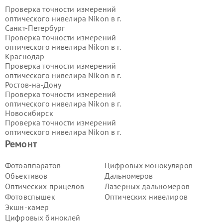
Проверка точности измерений
оптического нивелира Nikon в г.
Санкт-Петербург
Проверка точности измерений
оптического нивелира Nikon в г.
Краснодар
Проверка точности измерений
оптического нивелира Nikon в г.
Ростов-на-Дону
Проверка точности измерений
оптического нивелира Nikon в г.
Новосибирск
Проверка точности измерений
оптического нивелира Nikon в г.
Екатеринбург
Ремонт
Проверка точности измерений
оптического нивелира Nikon в г.
Фотоаппаратов
Цифровых монокуляров
Казань
Объективов
Дальномеров
Проверка точности измерений
Оптических прицелов
Лазерных дальномеров
оптического нивелира Nikon в г.
Фотовспышек
Оптических нивелиров
Воронеж
Экшн-камер
Проверка точности измерений
оптического нивелира Nikon в г.
Цифровых биноклей