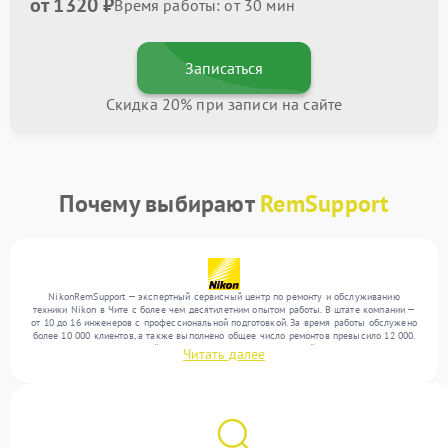
от 1320 ₽
Время работы: от 30 мин
Записаться
Скидка 20% при записи на сайте
Почему выбирают
RemSupport
NikonRemSupport — экспертный сервисный центр по ремонту и обслуживанию
техники Nikon в Чите с более чем десятилетним опытом работы. В штате компании —
от 10 до 16 инженеров с профессиональной подготовкой. За время работы обслужено
более 10 000 клиентов, а также выполнено общее число ремонтов превысило 12 000.
Ежемесячно в сервисный центр поступает более 300 устройств, включая , , . Мы
Читать далее
выполняем ремонт различного уровня сложности и поддерживаем высокий стандарт
качества благодаря отлаженным процессам ремонта.