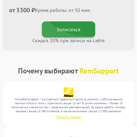
от 3300 ₽
Время работы: от 30 мин
Записаться
Скидка 20% при записи на сайте
Почему выбирают
RemSupport
NikonRemSupport — экспертный сервисный центр по ремонту и обслуживанию
техники Nikon в Чите с практикой свыше 10 лет. В штате компании — более 19
технических специалистов с профильной квалификацией. За время работы помощь
оказана свыше 10 000 клиентов, а также выполнено свыше 12 000 ремонтов.
Ежемесячно в сервисный центр поступает более 300 обращений, включая , , . Мы
Читать далее
работаем с широким спектром неисправностей и предлагаем стабильный уровень
сервиса благодаря квалификации мастеров.