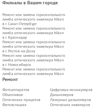
Филиалы в Вашем городе
Ремонт или замена горизонтального
лимба оптического нивелира Nikon
в г.
Санкт-Петербург
Ремонт или замена горизонтального
лимба оптического нивелира Nikon
в г.
Краснодар
Ремонт или замена горизонтального
лимба оптического нивелира Nikon
в г.
Ростов-на-Дону
Ремонт или замена горизонтального
лимба оптического нивелира Nikon
в г.
Новосибирск
Ремонт или замена горизонтального
лимба оптического нивелира Nikon
в г.
Екатеринбург
Ремонт
Ремонт или замена горизонтального
лимба оптического нивелира Nikon
Фотоаппаратов
Цифровых монокуляров
в г.
Казань
Объективов
Дальномеров
Ремонт или замена горизонтального
Оптических прицелов
Лазерных дальномеров
лимба оптического нивелира Nikon
Фотовспышек
Оптических нивелиров
в г.
Воронеж