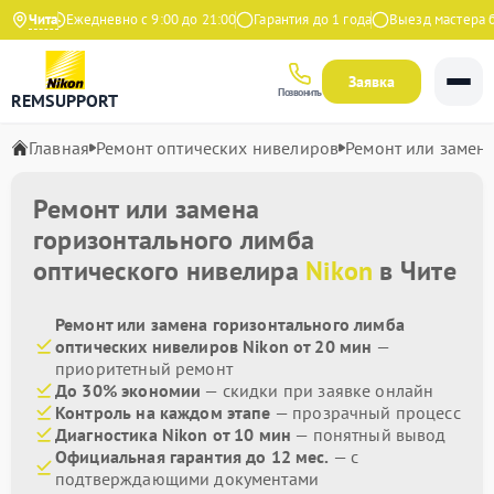
ндекс
Чита
Ежедневно с 9:00 до 21:00
Гарантия до 1 года
Выезд мастера бе
Заявка
Позвонить
REMSUPPORT
Главная
Ремонт оптических нивелиров
Ремонт или замен
Ремонт или замена
горизонтального лимба
оптического нивелира
Nikon
в Чите
Ремонт или замена горизонтального лимба
оптических нивелиров Nikon от 20 мин
—
приоритетный ремонт
До 30% экономии
— скидки при заявке онлайн
Контроль на каждом этапе
— прозрачный процесс
Диагностика Nikon от 10 мин
— понятный вывод
Официальная гарантия до 12 мес.
— с
подтверждающими документами