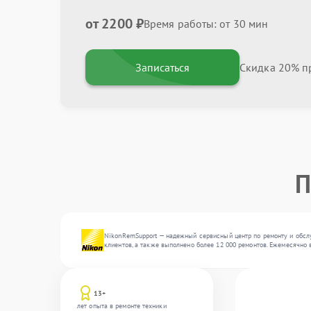
от 2200 ₽
Время работы: от 30 мин
Записаться
Скидка 20% пр
П
NikonRemSupport — надежный сервисный центр по ремонту и обслу
клиентов, а также выполнено более 12 000 ремонтов. Ежемесячно 
13+
лет опыта в ремонте техники