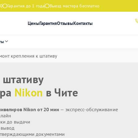
00
Гарантия до 1 года
Выезд мастера бесплатно
Цены
Гарантия
Отзывы
Контакты
ты
монт крепления к штативу
 штативу
ира
Nikon
в Чите
нивелиров Nikon от 20 мин
— экспресс-обслуживание
нлайн
ики до выдачи
 вывод
дтверждающими документами