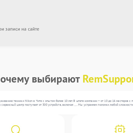
и записи на сайте
очему выбирают
RemSuppo
живанию техники Nikon в Чите с опытом более 10 лет. В штате компании — от 10 до 16 мастеров с
в сервисный центр поступает от 300 устройств, включая , , . Мы устраняем поломки любой сложнос