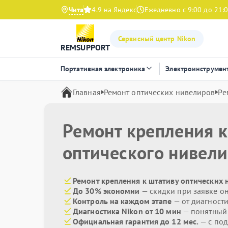
Чита
4.9 на Яндекс
Ежедневно с 9:00 до 21:
Сервисный центр Nikon
REMSUPPORT
Портативная электроника
Электроинструмен
Главная
Ремонт оптических нивелиров
Ре
Ремонт крепления к
оптического нивел
Ремонт крепления к штативу оптических 
До 30% экономии
— скидки при заявке о
Контроль на каждом этапе
— от диагност
Диагностика Nikon от 10 мин
— понятный
Официальная гарантия до 12 мес.
— с по