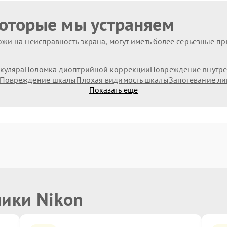
которые мы устраняем
жи на неисправность экрана, могут иметь более серьезные п
куляра
Поломка диоптрийной коррекции
Повреждение внутре
Повреждение шкалы
Плохая видимость шкалы
Запотевание ли
Показать еще
ники Nikon