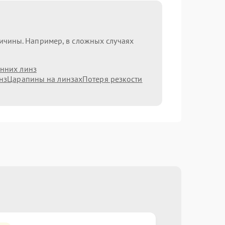
ричины. Например, в сложных случаях
нних линз
нз
Царапины на линзах
Потеря резкости