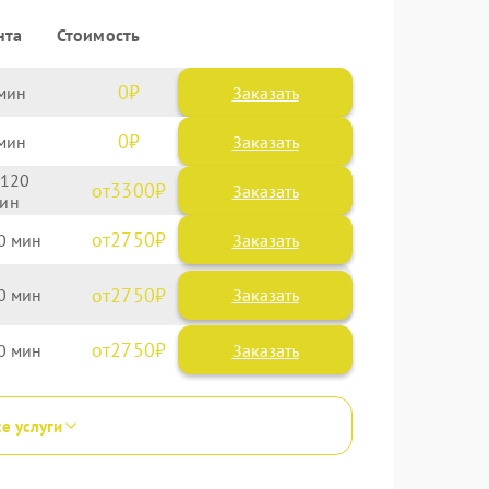
нта
Стоимость
0
Заказать
0
Заказать
120
3300
2750
0
2750
0
2750
0
се услуги