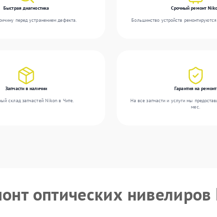
Быстрая диагностика
Срочный ремонт Nik
ичину перед устранением дефекта.
Большинство устройств ремонтируются 
Запчасти в наличии
Гарантия на ремонт
ый склад запчастей Nikon в Чите.
На все запчасти и услуги мы предостав
мес.
монт оптических нивелиров