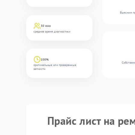
Выясним пр
30 мин
среднее время диагностики
100%
Собственн
оригинальные или проверенные
запчасти
Прайс лист на ре