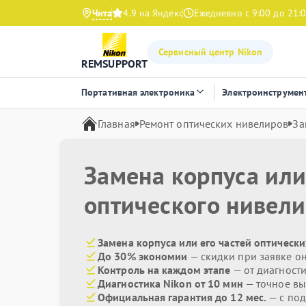
Чита
4.9 на Яндекс
Ежедневно с 9:00 до 21:
Сервисный центр Nikon
REMSUPPORT
Портативная электроника
Электроинструмен
Главная
Ремонт оптических нивелиров
За
Замена корпуса или
оптического нивел
Замена корпуса или его частей оптически
До 30% экономии
— скидки при заявке о
Контроль на каждом этапе
— от диагност
Диагностика Nikon от 10 мин
— точное вы
Официальная гарантия до 12 мес.
— с по