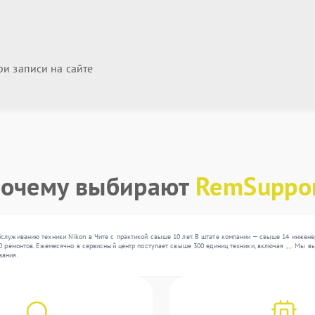
и записи на сайте
очему выбирают
RemSuppo
служиванию техники Nikon в Чите с практикой свыше 10 лет. В штате компании — свыше 14 инжене
0 ремонтов. Ежемесячно в сервисный центр поступает свыше 300 единиц техники, включая , , . Мы
вания.