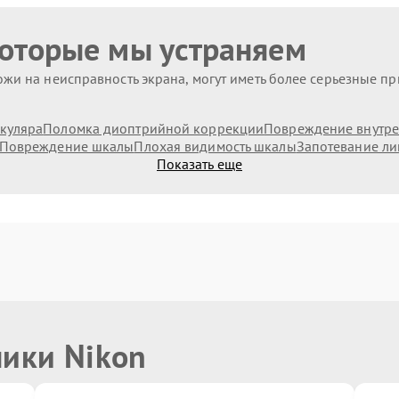
которые мы устраняем
жи на неисправность экрана, могут иметь более серьезные п
куляра
Поломка диоптрийной коррекции
Повреждение внутре
Повреждение шкалы
Плохая видимость шкалы
Запотевание ли
Показать еще
ники Nikon