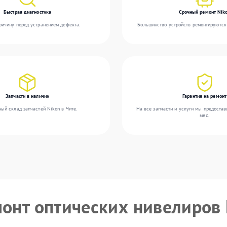
Быстрая диагностика
Срочный ремонт Nik
ичину перед устранением дефекта.
Большинство устройств ремонтируются 
Запчасти в наличии
Гарантия на ремонт
ый склад запчастей Nikon в Чите.
На все запчасти и услуги мы предостав
мес.
монт оптических нивелиров