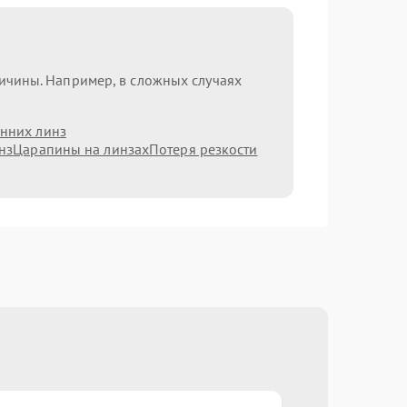
ричины. Например, в сложных случаях
нних линз
нз
Царапины на линзах
Потеря резкости