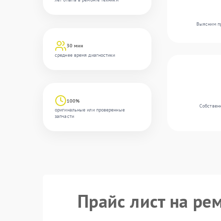
Выясним пр
30 мин
среднее время диагностики
100%
Собственн
оригинальные или проверенные
запчасти
Прайс лист на ре