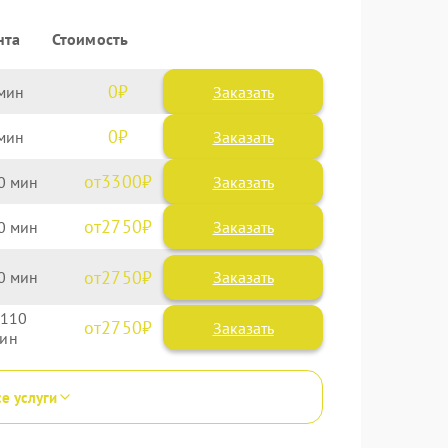
нта
Стоимость
0
Заказать
0
Заказать
3300
0
2750
0
2750
0
110
2750
се услуги