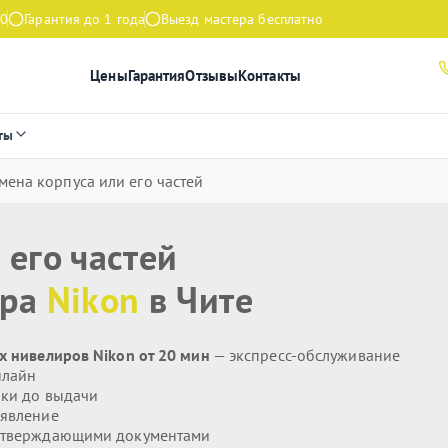
00
Гарантия до 1 года
Выезд мастера бесплатно
Цены
Гарантия
Отзывы
Контакты
ты
мена корпуса или его частей
 его частей
ира
Nikon
в Чите
х нивелиров Nikon от 20 мин
— экспресс-обслуживание
нлайн
ики до выдачи
явление
дтверждающими документами