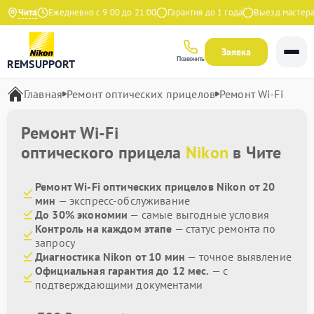
 Яндекс
Чита
Ежедневно с 9:00 до 21:00
Гарантия до 1 года
Выезд мастера б
Заявка
Позвонить
REMSUPPORT
Главная
Ремонт оптических прицелов
Ремонт Wi-Fi
Ремонт Wi-Fi
оптического прицела
Nikon
в Чите
Ремонт Wi-Fi оптических прицелов Nikon от 20
мин
— экспресс-обслуживание
До 30% экономии
— самые выгодные условия
Контроль на каждом этапе
— статус ремонта по
запросу
Диагностика Nikon от 10 мин
— точное выявление
Официальная гарантия до 12 мес.
— с
подтверждающими документами