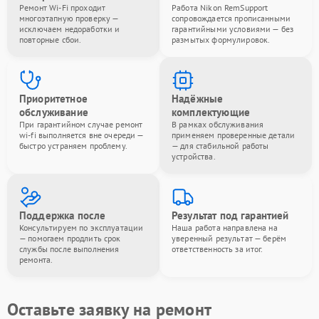
Ремонт Wi-Fi проходит
Работа Nikon RemSupport
многоэтапную проверку —
сопровождается прописанными
исключаем недоработки и
гарантийными условиями — без
повторные сбои.
размытых формулировок.
Приоритетное
Надёжные
обслуживание
комплектующие
При гарантийном случае ремонт
В рамках обслуживания
wi-fi выполняется вне очереди —
применяем проверенные детали
быстро устраняем проблему.
— для стабильной работы
устройства.
Поддержка после
Результат под гарантией
Консультируем по эксплуатации
Наша работа направлена на
— помогаем продлить срок
уверенный результат — берём
службы после выполнения
ответственность за итог.
ремонта.
Оставьте заявку на ремонт