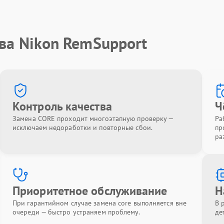
ва Nikon RemSupport
Контроль качества
Ч
Замена CORE проходит многоэтапную проверку —
Ра
исключаем недоработки и повторные сбои.
пр
ра
Приоритетное обслуживание
Н
При гарантийном случае замена core выполняется вне
В 
очереди — быстро устраняем проблему.
де