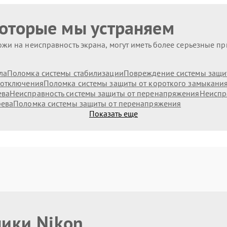
которые мы устраняем
жи на неисправность экрана, могут иметь более серьезные п
ла
Поломка системы стабилизации
Повреждение системы защит
 отключения
Поломка системы защиты от короткого замыкани
ева
Неисправность системы защиты от перенапряжения
Неиспр
рева
Поломка системы защиты от перенапряжения
Показать еще
ники Nikon