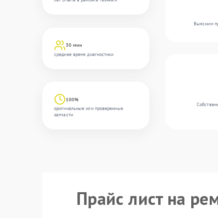
Выясним пр
30 мин
среднее время диагностики
100%
Собственн
оригинальные или проверенные
запчасти
Прайс лист на ре