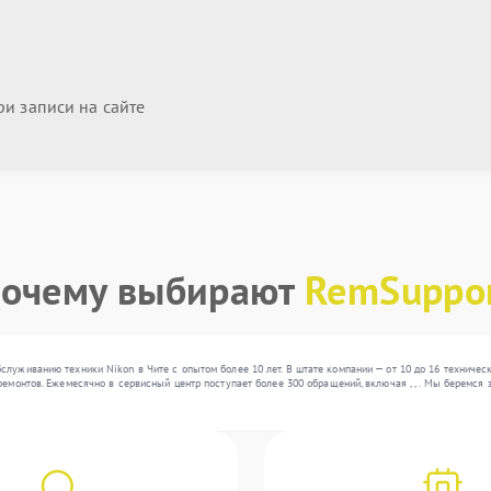
и записи на сайте
очему выбирают
RemSuppo
служиванию техники Nikon в Чите с опытом более 10 лет. В штате компании — от 10 до 16 техниче
ремонтов. Ежемесячно в сервисный центр поступает более 300 обращений, включая , , . Мы беремся