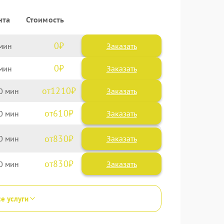
нта
Стоимость
0
Заказать
0
Заказать
1210
0
610
0
830
0
830
0
се услуги