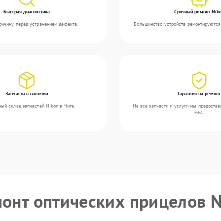
Быстрая диагностика
Срочный ремонт Nik
ичину перед устранением дефекта.
Большинство устройств ремонтируются 
Запчасти в наличии
Гарантия на ремонт
ый склад запчастей Nikon в Чите.
На все запчасти и услуги мы предостав
мес.
монт оптических прицелов 