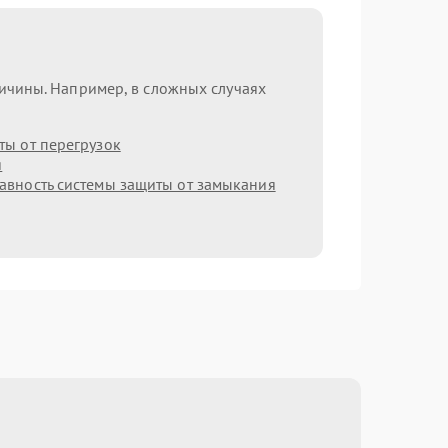
ричины. Например, в сложных случаях
ы от перегрузок
я
авность системы защиты от замыкания