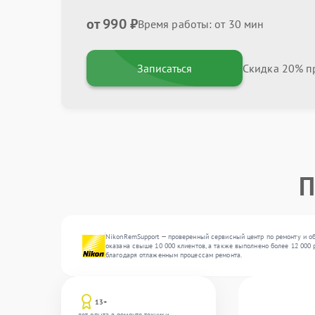
от 990 ₽
Время работы: от 30 мин
Записаться
Скидка 20% пр
П
NikonRemSupport — проверенный сервисный центр по ремонту и об
оказана свыше 10 000 клиентов, а также выполнено более 12 000 
благодаря отлаженным процессам ремонта.
13+
лет опыта в ремонте техники