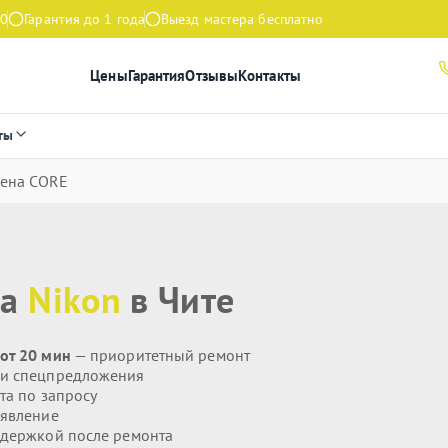
00
Гарантия до 1 года
Выезд мастера бесплатно
Цены
Гарантия
Отзывы
Контакты
ты
ена CORE
ла
Nikon
в Чите
от 20 мин
— приоритетный ремонт
 и спецпредложения
та по запросу
явление
держкой после ремонта