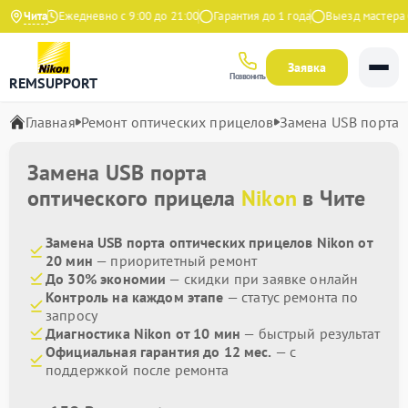
Яндекс
Чита
Ежедневно с 9:00 до 21:00
Гарантия до 1 года
Выезд мастера бе
Заявка
Позвонить
REMSUPPORT
Главная
Ремонт оптических прицелов
Замена USB порта
Замена USB порта
оптического прицела
Nikon
в Чите
Замена USB порта оптических прицелов Nikon от
20 мин
— приоритетный ремонт
До 30% экономии
— скидки при заявке онлайн
Контроль на каждом этапе
— статус ремонта по
запросу
Диагностика Nikon от 10 мин
— быстрый результат
Официальная гарантия до 12 мес.
— с
поддержкой после ремонта