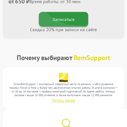
от 650 ₽
Время работы: от 30 мин
Записаться
Скидка 20% при записи на сайте
Почему выбирают
RemSupport
NikonRemSupport — экспертный сервисный центр по ремонту и обслуживанию
техники Nikon в Чите с более чем десятилетним опытом работы. В штате компании —
от 10 до 16 мастеров с профессиональной подготовкой. За время работы помощь
оказана свыше 10 000 клиентов, а также выполнено свыше 12 000 ремонтов.
Ежемесячно в сервисный центр поступает более 300 обращений, включая , , . Мы
Читать далее
работаем с широким спектром неисправностей и обеспечиваем надежный результат
благодаря использованию современного оборудования.