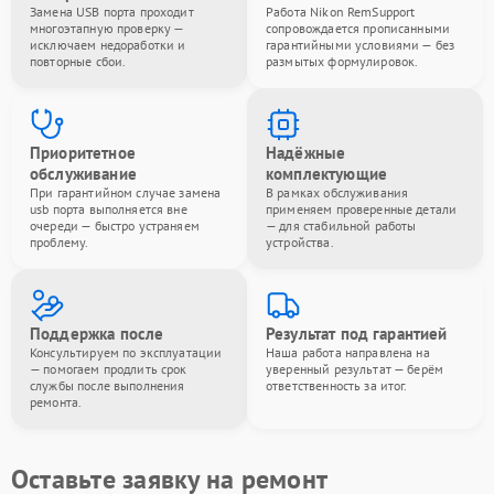
Замена USB порта проходит
Работа Nikon RemSupport
многоэтапную проверку —
сопровождается прописанными
исключаем недоработки и
гарантийными условиями — без
повторные сбои.
размытых формулировок.
Приоритетное
Надёжные
обслуживание
комплектующие
При гарантийном случае замена
В рамках обслуживания
usb порта выполняется вне
применяем проверенные детали
очереди — быстро устраняем
— для стабильной работы
проблему.
устройства.
Поддержка после
Результат под гарантией
Консультируем по эксплуатации
Наша работа направлена на
— помогаем продлить срок
уверенный результат — берём
службы после выполнения
ответственность за итог.
ремонта.
Оставьте заявку на ремонт