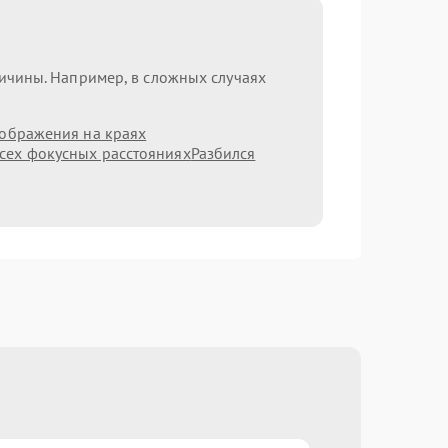
ричины. Например, в сложных случаях
зображения на краях
сех фокусных расстояниях
Разбился