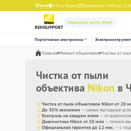
Чита
4.9 на Яндекс
Ежедневно с 9:00 до 21:
Сервисный центр Nikon
REMSUPPORT
Портативная электроника
Электроинструмен
Главная
Ремонт объективов
Чистка от пы
Чистка от пыли
объектива
Nikon
в 
Чистка от пыли объективов Nikon от 20 м
До 30% экономии
— самые выгодные усл
Контроль на каждом этапе
— от диагност
Диагностика Nikon от 10 мин
— точное вы
Официальная гарантия до 12 мес.
— с под