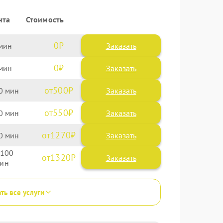
нта
Стоимость
0
Заказать
0
Заказать
500
0
550
0
1270
0
100
1320
ть все услуги