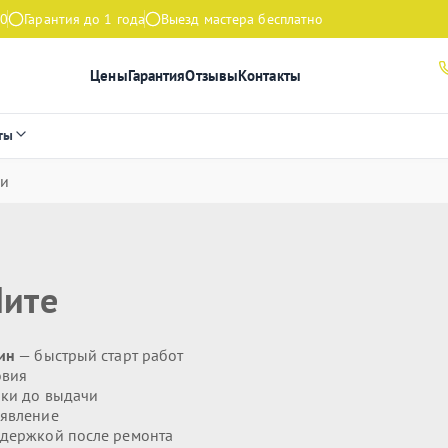
00
Гарантия до 1 года
Выезд мастера бесплатно
Цены
Гарантия
Отзывы
Контакты
ты
ли
Чите
ин
— быстрый старт работ
овия
ики до выдачи
явление
держкой после ремонта