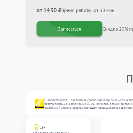
от 1430 ₽
Время работы: от 30 мин
Записаться
Скидка 20% пр
П
NikonRemSupport — экспертный сервисный центр по ремонту и обс
работы помощь оказана свыше 10 000 клиентов, а также выполнено
стабильный уровень сервиса благодаря использованию современн
13+
лет опыта в ремонте техники