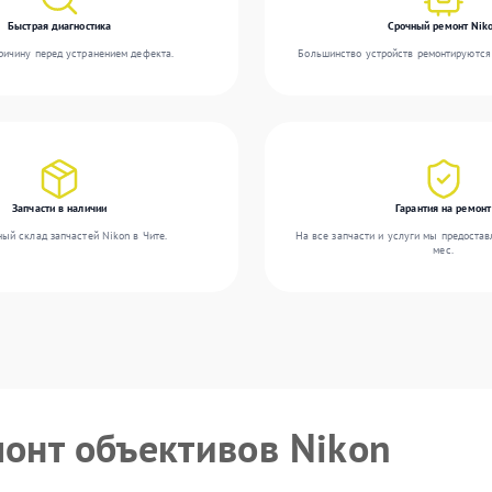
Быстрая диагностика
Срочный ремонт Nik
ичину перед устранением дефекта.
Большинство устройств ремонтируются 
Запчасти в наличии
Гарантия на ремонт
ый склад запчастей Nikon в Чите.
На все запчасти и услуги мы предостав
мес.
монт объективов Nikon