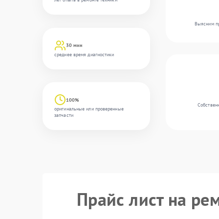
Выясним пр
30 мин
среднее время диагностики
100%
Собственн
оригинальные или проверенные
запчасти
Прайс лист на ре