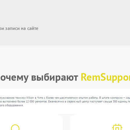
и записи на сайте
очему выбирают
RemSuppo
луживанию техники Nikon в Чите с более чем десятилетним опытом работы. В штате компании — св
 выполнено более 12 000 ремонтов. Ежемесячно в сервисный центр поступает свыше 300 единиц тех
ого оборудования.