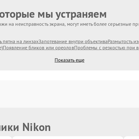
которые мы устраняем
жи на неисправность экрана, могут иметь более серьезные п
 пятна на линзах
Запотевание внутри объектива
Размытость и
е)
Появление бликов или ореолов
Проблемы с резкостью при в
Показать еще
ники Nikon