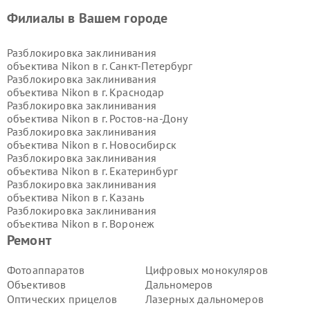
Филиалы в Вашем городе
Разблокировка заклинивания
объектива Nikon в г.
Санкт-Петербург
Разблокировка заклинивания
объектива Nikon в г.
Краснодар
Разблокировка заклинивания
объектива Nikon в г.
Ростов-на-Дону
Разблокировка заклинивания
объектива Nikon в г.
Новосибирск
Разблокировка заклинивания
объектива Nikon в г.
Екатеринбург
Разблокировка заклинивания
объектива Nikon в г.
Казань
Разблокировка заклинивания
объектива Nikon в г.
Воронеж
Разблокировка заклинивания
Ремонт
объектива Nikon в г.
Волгоград
Разблокировка заклинивания
Фотоаппаратов
Цифровых монокуляров
объектива Nikon в г.
Самара
Объективов
Дальномеров
Разблокировка заклинивания
Оптических прицелов
Лазерных дальномеров
объектива Nikon в г.
Пермь