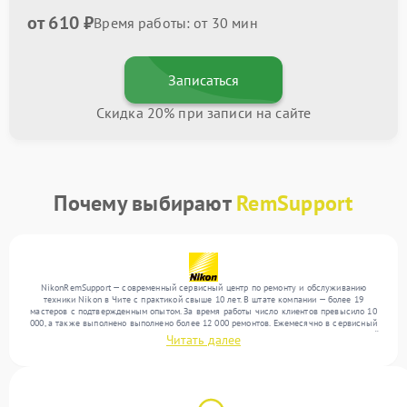
от 610 ₽
Время работы: от 30 мин
Записаться
Скидка 20% при записи на сайте
Почему выбирают
RemSupport
NikonRemSupport — современный сервисный центр по ремонту и обслуживанию
техники Nikon в Чите с практикой свыше 10 лет. В штате компании — более 19
мастеров с подтвержденным опытом. За время работы число клиентов превысило 10
000, а также выполнено выполнено более 12 000 ремонтов. Ежемесячно в сервисный
центр поступает свыше 300 единиц техники, включая , , . Мы беремся за задачи любой
Читать далее
сложности и поддерживаем высокий стандарт качества благодаря использованию
современного оборудования.