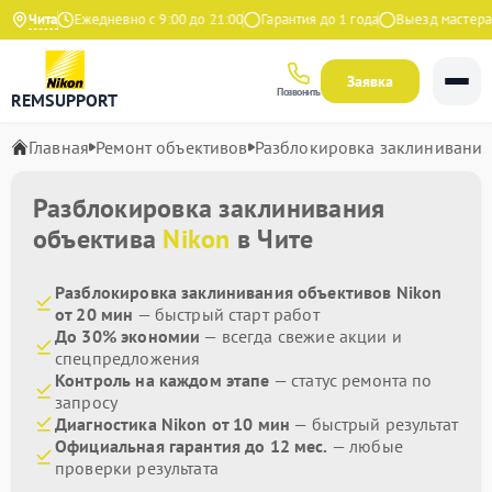
Яндекс
Чита
Ежедневно с 9:00 до 21:00
Гарантия до 1 года
Выезд мастера б
Заявка
Позвонить
REMSUPPORT
Главная
Ремонт объективов
Разблокировка заклинивания
Разблокировка заклинивания
объектива
Nikon
в Чите
Разблокировка заклинивания объективов Nikon
от 20 мин
— быстрый старт работ
До 30% экономии
— всегда свежие акции и
спецпредложения
Контроль на каждом этапе
— статус ремонта по
запросу
Диагностика Nikon от 10 мин
— быстрый результат
Официальная гарантия до 12 мес.
— любые
проверки результата