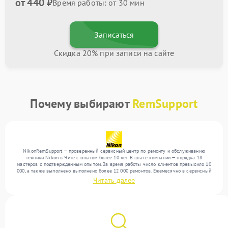
от 440 ₽
Время работы: от 30 мин
Записаться
Скидка 20% при записи на сайте
Почему выбирают
RemSupport
NikonRemSupport — проверенный сервисный центр по ремонту и обслуживанию
техники Nikon в Чите с опытом более 10 лет. В штате компании — порядка 18
мастеров с подтвержденным опытом. За время работы число клиентов превысило 10
000, а также выполнено выполнено более 12 000 ремонтов. Ежемесячно в сервисный
центр поступает свыше 300 единиц техники, включая , , . Мы устраняем поломки
Читать далее
любой сложности и гарантируем высокое качество обслуживания благодаря
отлаженным процессам ремонта.