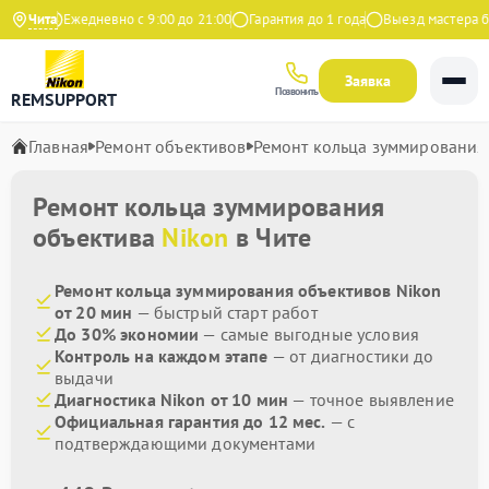
ндекс
Чита
Ежедневно с 9:00 до 21:00
Гарантия до 1 года
Выезд мастера бес
Заявка
Позвонить
REMSUPPORT
Главная
Ремонт объективов
Ремонт кольца зуммирования
Ремонт кольца зуммирования
объектива
Nikon
в Чите
Ремонт кольца зуммирования объективов Nikon
от 20 мин
— быстрый старт работ
До 30% экономии
— самые выгодные условия
Контроль на каждом этапе
— от диагностики до
выдачи
Диагностика Nikon от 10 мин
— точное выявление
Официальная гарантия до 12 мес.
— с
подтверждающими документами