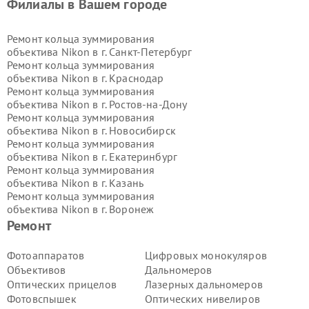
Филиалы в Вашем городе
Ремонт кольца зуммирования
объектива Nikon в г.
Санкт-Петербург
Ремонт кольца зуммирования
объектива Nikon в г.
Краснодар
Ремонт кольца зуммирования
объектива Nikon в г.
Ростов-на-Дону
Ремонт кольца зуммирования
объектива Nikon в г.
Новосибирск
Ремонт кольца зуммирования
объектива Nikon в г.
Екатеринбург
Ремонт кольца зуммирования
объектива Nikon в г.
Казань
Ремонт кольца зуммирования
объектива Nikon в г.
Воронеж
Ремонт кольца зуммирования
Ремонт
объектива Nikon в г.
Волгоград
Ремонт кольца зуммирования
Фотоаппаратов
Цифровых монокуляров
объектива Nikon в г.
Самара
Объективов
Дальномеров
Ремонт кольца зуммирования
Оптических прицелов
Лазерных дальномеров
объектива Nikon в г.
Пермь
Фотовспышек
Оптических нивелиров
Ремонт кольца зуммирования