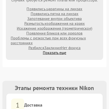
случаях требуется ремонт платы или процессора.
Появились царапины на линзах
Появились пятна на линзах
Запотевание внутри объектива
Размытость изображения на краях
Искажение изображения (геометрическое)
Появление бликов или ореолов
Проблемы с резкостью при всех фокусных
расстояниях
Разбился
Заклинил
Нет фокуса
Показать еще
Этапы ремонта техники Nikon
1
Доставка