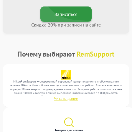
Записаться
Скидка 20% при записи на сайте
Почему выбирают
RemSupport
NikonRemSupport — современный сервисный центр по ремонту и обслуживанию
техники Nikon в Чите с более чем десятилетним опытом работы. В штате компании —
порядка 18 инженеров с подтвержденным опытом. За время работы помощь оказана
свыше 10 000 клиентов, а также выполнено выполнено более 12 000 ремонтов.
Ежемесячно в сервисный центр поступает свыше 300 единиц техники, включая , , . Мы
Читать далее
работаем с широким спектром неисправностей и обеспечиваем надежный результат
благодаря использованию современного оборудования.
Быстрая диагностика