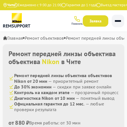
ндекс
Чита
Ежедневно с 9:00 до 21:00
Гарантия до 1 года
Выезд мастера бе
Заявка
Позвонить
REMSUPPORT
Главная
Ремонт объективов
Ремонт передней линзы объе
Ремонт передней линзы объектива
объектива
Nikon
в Чите
Ремонт передней линзы объектива объективов
Nikon от 20 мин
— приоритетный ремонт
До 30% экономии
— скидки при заявке онлайн
Контроль на каждом этапе
— прозрачный процесс
Диагностика Nikon от 10 мин
— понятный вывод
Официальная гарантия до 12 мес.
— любые
проверки результата
от 880 ₽
Время работы: от 30 мин