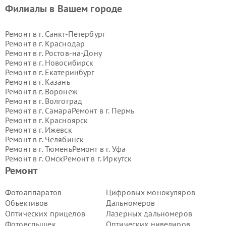
Филиалы в Вашем городе
Ремонт в г.
Санкт-Петербург
Ремонт в г.
Краснодар
Ремонт в г.
Ростов-на-Дону
Ремонт в г.
Новосибирск
Ремонт в г.
Екатеринбург
Ремонт в г.
Казань
Ремонт в г.
Воронеж
Ремонт в г.
Волгоград
Ремонт в г.
Самара
Ремонт в г.
Пермь
Ремонт в г.
Красноярск
Ремонт в г.
Ижевск
Ремонт в г.
Челябинск
Ремонт в г.
Тюмень
Ремонт в г.
Уфа
Ремонт в г.
Омск
Ремонт в г.
Иркутск
Ремонт в г.
Ярославль
Ремонт
Ремонт в г.
Саратов
Ремонт в г.
Барнаул
Фотоаппаратов
Цифровых монокуляров
Ремонт в г.
Тольятти
Объективов
Дальномеров
Ремонт в г.
Хабаровск
Оптических прицелов
Лазерных дальномеров
Ремонт в г.
Томск
Фотовспышек
Оптических нивелиров
Ремонт в г.
Ульяновск