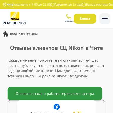
ндекс
Чита
Ежедневно с 9:00 до 21:00
Гарантия до 1 года
Выезд мастера бес
Заявка
Позвонить
REMSUPPORT
Главная
Отзывы
Отзывы клиентов СЦ Nikon в Чите
Каждое мнение помогает нам становиться лучше:
честно публикуем отзывы и показываем, как решаем
задачи любой сложности. Нам доверяют ремонт
техники Nikon — и рекомендуют нас другим.
Оставить отзыв о работе сервисного центра