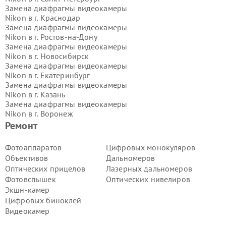
Замена диафрагмы видеокамеры
Nikon в г.
Краснодар
Замена диафрагмы видеокамеры
Nikon в г.
Ростов-на-Дону
Замена диафрагмы видеокамеры
Nikon в г.
Новосибирск
Замена диафрагмы видеокамеры
Nikon в г.
Екатеринбург
Замена диафрагмы видеокамеры
Nikon в г.
Казань
Замена диафрагмы видеокамеры
Nikon в г.
Воронеж
Замена диафрагмы видеокамеры
Ремонт
Nikon в г.
Волгоград
Замена диафрагмы видеокамеры
Фотоаппаратов
Цифровых монокуляров
Nikon в г.
Самара
Объективов
Дальномеров
Замена диафрагмы видеокамеры
Оптических прицелов
Лазерных дальномеров
Nikon в г.
Пермь
Фотовспышек
Оптических нивелиров
Замена диафрагмы видеокамеры
Экшн-камер
Nikon в г.
Красноярск
Замена диафрагмы видеокамеры
Цифровых биноклей
Nikon в г.
Ижевск
Видеокамер
Замена диафрагмы видеокамеры