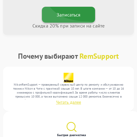
Записаться
Скидка 20% при записи на сайте
Почему выбирают
RemSupport
NikonRemSupport — проверенный сервисный центр по ремонту и обслуживанию
техники Nikon в Чите с практикой свыше 10 лет. В штате компании — от 10 до 16
инженеров с профильной квалификацией. За время работы число клиентов
превысило 10 000, а также выполнено свыше 12 000 ремонтов. Ежемесячно в
сервисный центр поступает свыше 300 единиц техники, включая , , . Мы беремся за
Читать далее
задачи любой сложности и предлагаем стабильный уровень сервиса благодаря
квалификации мастеров.
Быстрая диагностика