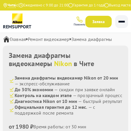
а Яндекс
Чита
Ежедневно с 9:00 до 21:00
Гарантия до 1 года
Выезд мастера
Заявка
Позвонить
REMSUPPORT
Главная
Ремонт видеокамер
Замена диафрагмы
Замена диафрагмы
видеокамеры
Nikon
в Чите
Замена диафрагмы видеокамер Nikon от 20 мин
— экспресс-обслуживание
До 30% экономии
— скидки при заявке онлайн
Контроль на каждом этапе
— прозрачный процесс
Диагностика Nikon от 10 мин
— быстрый результат
Официальная гарантия до 12 мес.
— с
поддержкой после ремонта
от 1980 ₽
Время работы: от 30 мин