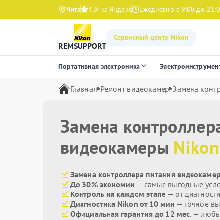
Чита
4.9 на Яндекс
Ежедневно с 9:00 до 21:
Сервисный центр Nikon
REMSUPPORT
Портативная электроника
Электроинструмен
Главная
Ремонт видеокамер
Замена конт
Замена контроллер
видеокамеры
Nikon
Замена контроллера питания видеокамер
До 30% экономии
— самые выгодные усл
Контроль на каждом этапе
— от диагност
Диагностика Nikon от 10 мин
— точное вы
Официальная гарантия до 12 мес.
— любые