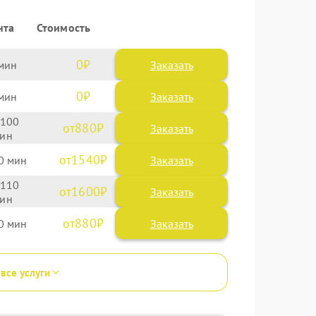
нта
Стоимость
0
Заказать
0
Заказать
100
880
1540
0
110
1600
880
0
 все услуги