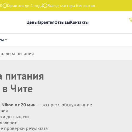
00
Гарантия до 1 года
Выезд мастера бесплатно
Цены
Гарантия
Отзывы
Контакты
ты
роллера питания
а питания
в Чите
 Nikon от 20 мин
— экспресс-обслуживание
овия
ики до выдачи
явление
 проверки результата