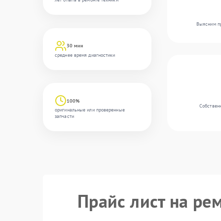
Выясним пр
30 мин
среднее время диагностики
100%
Собственн
оригинальные или проверенные
запчасти
Прайс лист на ре