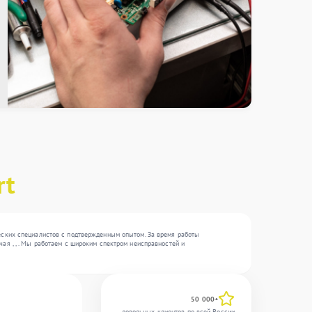
rt
ческих специалистов с подтвержденным опытом. За время работы
ая , , . Мы работаем с широким спектром неисправностей и
50 000+
довольных клиентов по всей России