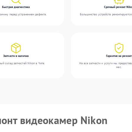
Быстрая диагностика
Срочный ремонт Nik
ичину перед устранением дефекта.
Большинство устройств ремонтируются 
Запчасти в наличии
Гарантия на ремонт
ый склад запчастей Nikon в Чите.
На все запчасти и услуги мы предостав
мес.
монт видеокамер Nikon