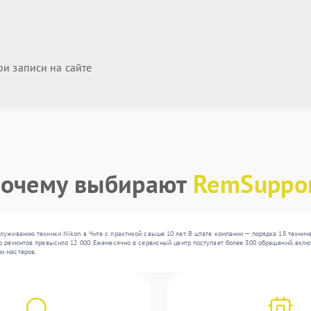
и записи на сайте
очему выбирают
RemSuppo
луживанию техники Nikon в Чите с практикой свыше 10 лет. В штате компании — порядка 18 техни
 ремонтов превысило 12 000. Ежемесячно в сервисный центр поступает более 300 обращений, включ
и мастеров.