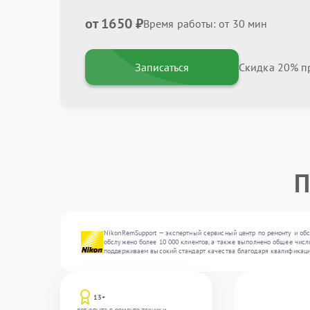
от 1650 ₽
Время работы: от 30 мин
Записаться
Скидка 20% пр
П
NikonRemSupport — экспертный сервисный центр по ремонту и обс
обслужено более 10 000 клиентов, а также выполнено общее число
поддерживаем высокий стандарт качества благодаря квалификаци
13+
лет опыта в ремонте техники