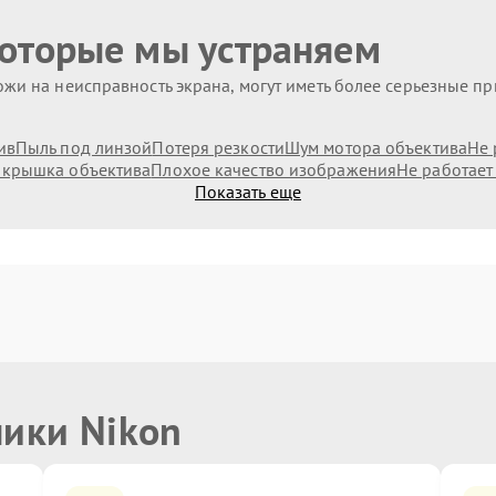
которые мы устраняем
жи на неисправность экрана, могут иметь более серьезные п
ив
Пыль под линзой
Потеря резкости
Шум мотора объектива
Не 
 крышка объектива
Плохое качество изображения
Не работает
Показать еще
ники Nikon