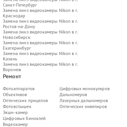
Санкт-Петербург
Замена линз видеокамеры Nikon в г.
Краснодар
Замена линз видеокамеры Nikon в г.
Ростов-на-Дону
Замена линз видеокамеры Nikon в г.
Новосибирск
Замена линз видеокамеры Nikon в г.
Екатеринбург
Замена линз видеокамеры Nikon в г.
Казань
Замена линз видеокамеры Nikon в г.
Воронеж
Замена линз видеокамеры Nikon в г.
Ремонт
Волгоград
Замена линз видеокамеры Nikon в г.
Фотоаппаратов
Цифровых монокуляров
Самара
Объективов
Дальномеров
Замена линз видеокамеры Nikon в г.
Оптических прицелов
Лазерных дальномеров
Пермь
Фотовспышек
Оптических нивелиров
Замена линз видеокамеры Nikon в г.
Экшн-камер
Красноярск
Замена линз видеокамеры Nikon в г.
Цифровых биноклей
Ижевск
Видеокамер