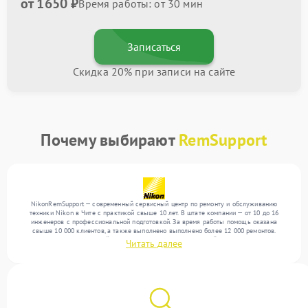
от 1650 ₽
Время работы: от 30 мин
Записаться
Скидка 20% при записи на сайте
Почему выбирают
RemSupport
NikonRemSupport — современный сервисный центр по ремонту и обслуживанию
техники Nikon в Чите с практикой свыше 10 лет. В штате компании — от 10 до 16
инженеров с профессиональной подготовкой. За время работы помощь оказана
свыше 10 000 клиентов, а также выполнено выполнено более 12 000 ремонтов.
Ежемесячно в сервисный центр поступает более 300 устройств, включая , , . Мы
Читать далее
выполняем ремонт различного уровня сложности и предлагаем стабильный уровень
сервиса благодаря квалификации мастеров.