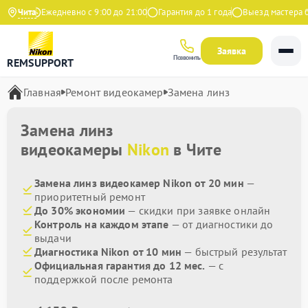
ндекс
Чита
Ежедневно с 9:00 до 21:00
Гарантия до 1 года
Выезд мастера бе
Заявка
Позвонить
REMSUPPORT
Главная
Ремонт видеокамер
Замена линз
Замена линз
видеокамеры
Nikon
в Чите
Замена линз видеокамер Nikon от 20 мин
—
приоритетный ремонт
До 30% экономии
— скидки при заявке онлайн
Контроль на каждом этапе
— от диагностики до
выдачи
Диагностика Nikon от 10 мин
— быстрый результат
Официальная гарантия до 12 мес.
— с
поддержкой после ремонта